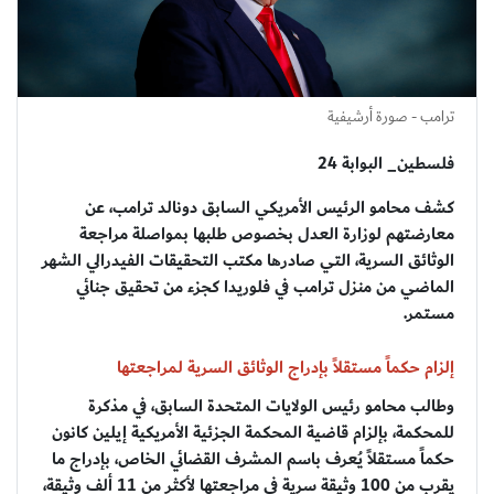
ترامب - صورة أرشيفية
فلسطين_ البوابة 24
كشف محامو الرئيس الأمريكي السابق دونالد ترامب، عن
معارضتهم لوزارة العدل بخصوص طلبها بمواصلة مراجعة
الوثائق السرية، التي صادرها مكتب التحقيقات الفيدرالي الشهر
الماضي من منزل ترامب في فلوريدا كجزء من تحقيق جنائي
مستمر.
إلزام حكماً مستقلاً بإدراج الوثائق السرية لمراجعتها
وطالب محامو رئيس الولايات المتحدة السابق، في مذكرة
للمحكمة، بإلزام قاضية المحكمة الجزئية الأمريكية إيلين كانون
حكماً مستقلاً يُعرف باسم المشرف القضائي الخاص، بإدراج ما
يقرب من 100 وثيقة سرية في مراجعتها لأكثر من 11 ألف وثيقة،