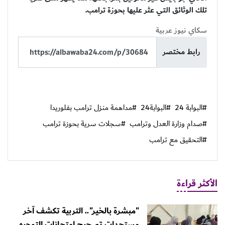
تلك الوثائق التي عثر عليها بحوزة ترامب.
سكاي نيوز عربية
رابط مختصر
#البوابة 24
#البوابة24
#مداهمة منزل ترامب بفلوريدا
#صدام وزارة العدل وترامب
#سجلات سرية بحوزة ترامب
#التحقيق مع ترامب
الأكثر قراءة
"مبشرة بالخير".. التربية تكشف آخر
مستجدات تصحيح امتحانات التوجيهي