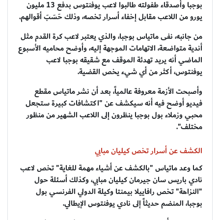
بوجبا وأصدقاء طفولته طالبوا لاعب يوفنتوس بدفع 13 مليون
يورو من اللاعب مقابل إخفاء أسرار تخصه، وذلك حَسَبَ أقوالهم.
من جانبه، نفى ماتياس بوجبا، والذي يعتبر لاعب كرة القدم مثل
أندية متواضعة، الاتهامات الموجهة إليه، وأوضح محاميه الأسبوع
الماضي أنه يريد تهدئة الموقف مع شقيقه بوجبا لاعب
يوفنتوس، أكثر من أي شيء يخص القضية.
وأصبحت الأزمة معروفة عالمياً، بعد أن نشر ماتياس مقطع
فيديو أوضح فيه أنه سيكشف عن "اكتشافات كبيرة ستجعل
محبي وزملاء بول بوجبا ينظرون إلى اللاعب الشهير من منظور
مختلف".
الكشف عن أسرار تخص كيليان مبابي
كما وعد ماتياس "بالكشف عن أشياء مهمة للغاية" تخص لاعب
نادي باريس سان جيرمان كيليان مبابي، وكذلك أسئلة حول
"النزاهة" تخص رافاييلا بيمنتا وكيلة الدولي الفرنسي بول
بوجبا، المنضم حديثاً إلى نادي يوفنتوس الإيطالي.