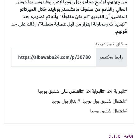
من جهتهم، أوضح محامو بول بوجبا لاعب يوفنتوس يوفنتوس
الحالي والقادم من صفوف مانشستر يونايتد خلال الميركاتو
الماضي، أن الفيديو "لم يكن مفاجأة" وأنه تم تصويره بعد
"تهديدات ومحاولة ابتزاز من قبل عصابة منظمة"، وذلك على حد
قولهم.
سكاي نيوز عربية
رابط مختصر
#البوابة 24
#البوابة24
#القبض على شقيق بوجبا
#اعتقال شقيق بول بوجبا
#ابتزاز بول بوجبا
#اعتقال شقيق بوجبا
الأكثر قراءة