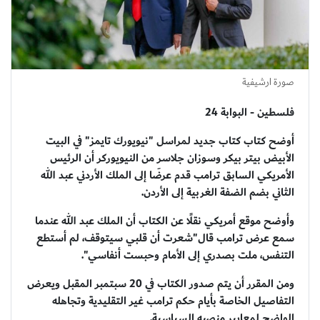
صورة ارشيفية
فلسطين - البوابة 24
أوضح كتاب كتاب جديد لمراسل "نيويورك تايمز" في البيت
الأبيض بيتر بيكر وسوزان جلاسر من النيويوركر أن الرئيس
الأمريكي السابق ترامب قدم عرضَا إلى الملك الأردني عبد الله
الثاني بضم الضفة الغربية إلى الأردن.
وأوضح موقع أمريكي نقلًا عن الكتاب أن الملك عبد الله عندما
سمع عرض ترامب قال"شعرت أن قلبي سيتوقف، لم أستطع
التنفس، ملت بصدري إلى الأمام وحبست أنفاسي".
ومن المقرر أن يتم صدور الكتاب في 20 سبتمبر المقبل ويعرض
التفاصيل الخاصة بأيام حكم ترامب غير التقليدية وتجاهله
الواضح لمعايير منصبه السياسية.