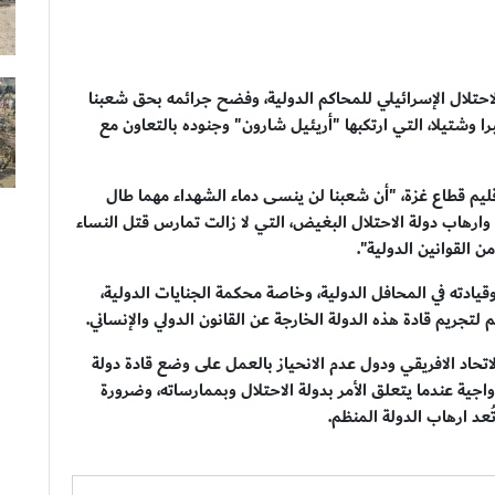
احتلال الإسرائيلي للمحاكم الدولية، وفضح جرائمه بحق شعبنا
الـ 40 عام على مجزرة صبرا وشتيلا، التي ارتكبها "أريئيل شارون" وجنوده بالتعاون مع
م قطاع غزة، "أن شعبنا لن ينسى دماء الشهداء مهما طال
وارهاب دولة الاحتلال البغيض، التي لا زالت تمارس قتل النساء
ن القوانين الدولية".
ادته في المحافل الدولية، وخاصة محكمة الجنايات الدولية،
لتجريم قادة هذه الدولة الخارجة عن القانون الدولي والإنساني.
والاتحاد الافريقي ودول عدم الانحياز بالعمل على وضع قادة دولة
دواجية عندما يتعلق الأمر بدولة الاحتلال وبممارساته، وضرورة
عد ارهاب الدولة المنظم.