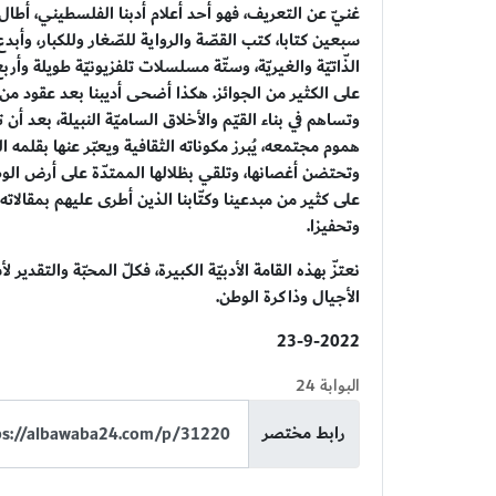
غنيّ عن التعريف، فهو أحد أعلام أدبنا الفلسطيني، أطال 
سبعين كتابا، كتب القصّة والرواية للصّغار وللكبار، وأبدع
الذّاتيّة والغيريّة، وستّة مسلسلات تلفزيونيّة طويلة و
على الكثير من الجوائز. هكذا أضحى أديبنا بعد عقود من ا
وتساهم في بناء القيّم والأخلاق الساميّة النبيلة، بعد
هموم مجتمعه، يُبرز مكوناته الثقافية ويعبّر عنها بقلمه
وتحتضن أغصانها، وتلقي بظلالها الممتدّة على أرض الوطن،
على كثير من مبدعينا وكتّابنا الذين أطرى عليهم بمقالاته
وتحفيزا.
نعتزّ بهذه القامة الأدبيّة الكبيرة، فكلّ المحبّة والتقد
الأجيال وذاكرة الوطن.
23-9-2022
البوابة 24
رابط مختصر