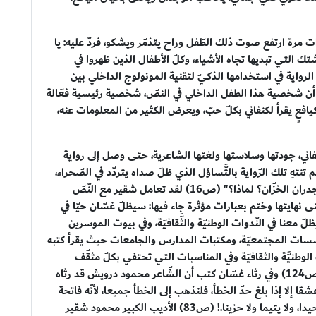
ت مرة ارتفع صوت ذلك الطّفل وراح يتذمّر ويشكو، فردّ عليه: يا
لتي تبديها تجاه الأشياء، وكلّ الأطفال الذين ظهروا في
اية في استخدامها الذكيّ لتقنية المونولوج الداخلي بين
 أن شخصية هذا الطفل الداخلي في النصّ، شخصية رئيسية فعّالة
فعٍ يقرأ لكنفاني بكلّ حبّ، ويعرض الكثير من المعلومات عنه،
ي، جودتها وسلاستها ولغتها الشاعرية، حتى وصل إلى رواية
ِ تلك الرّواية بالتَّساؤل الذي ظلّ صداه يتردّد في الصّحراء،
ثمّ في القلوب وفي الأذهان منذ صدورها.. لماذا لم تدقُّوا جدران الخزّان؟ لماذا؟" (ص16) لقد تعامل شقير مع النّصّ
 نهايتها وختم بعبارات مؤثرة جاء فيها: سيظلّ غسّان حيّا في
 معنا في النّدوات الوطنيّة والثَّقافيّة، وفي بيوت الموسرين
لمؤسّسات المجتمعيّة، ومكتبات المدارس والجامعات حيث يقرأ كتبه
لوطنيَّة والثقافيّة وفي المناسبات التي تحتفي بكلّ مثقّف
مخلص لوطنه وبكلّ أديب وفنّان.. سيظلّ مَعنا غسَّان. (ص124) وفي رثاء غسّان كتب أن الشّاعر محمود درويش قد رثاه
قا إلا إذا بلغ حدّ الخطأ، فلنذهب إلى الخطأ جميعا، لأنّه فاتحة
الصّواب، ولنملأ الأُطرَ التي تركها غسّان، حتّى لا يكون وحيدا، ولا يتيما ولا حزينا.! (ص83) الأديب الكبير محمود شقير