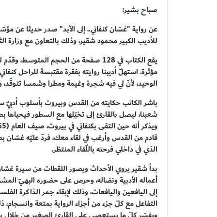
صباح بشير:
عن رواية "غسّان كنفاني.. إلى الأبد" صدر حديثا عن مؤسّس
للأديب الكبير محمود شقير، وذلك بالتعاون مع وزارة الث
يقع الكتاب في 128 صفحة من الحجم المتوس
مؤثرة. استهلّ أديبنا روايته بفقرة مقتبسة للراحل كنفا
الوحيد، لأنّ لي فيه شجرة وغيمة ومطرا وشمسا تتوقّد
باشر الكاتب حكايته من القدس وبيروت بأسلوب أدبيّ سل
شعبنا، ليصل بالقارئ إلى تخيّلها مع السطور فيحياها بصد
قادم من القدس وأرغب في لقاء معك، فردّ عليّه غسّان ب
الذي في داخلي فرحته باللّقاء المنتظر.
بدأ شقير يروي الأحداث ويصور اللقطات من سيرة غسّان 
أعماله الأدبية ونضاله، وحرص على حضوره البهيّ المشرق
إلى اليافعين واليافعات، وذلك لإبقاء جمر الذاكرة الفلس
التفاعل مع كلّ جزء من أجزاء الرواية بمتعة وانسجام، ذلك
ويفسّر كلّ ما يستعصي على القارئ الصغير من خلال بناء 