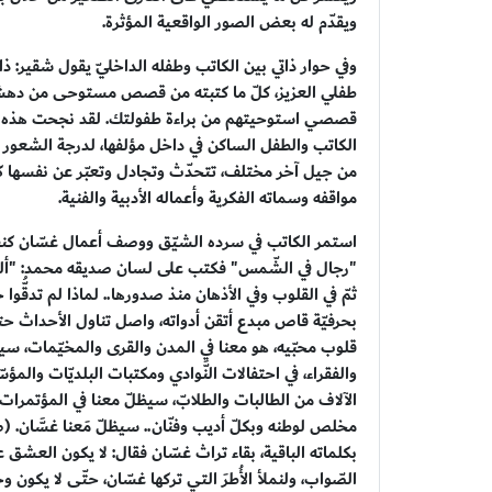
ويقدّم له بعض الصور الواقعية المؤثرة.
وفي حوار ذاتي بين الكاتب وطفله الداخليّ يقول شقير: ذا
طفلي العزيز، كلّ ما كتبته من قصص مستوحى من دهشتك ا
قصصي استوحيتهم من براءة طفولتك. لقد نجحت هذه الرو
الكاتب والطفل الساكن في داخل مؤلفها، لدرجة الشعور
من جيل آخر مختلف، تتحدّث وتجادل وتعبّر عن نفسها كيا
مواقفه وسماته الفكرية وأعماله الأدبية والفنية.
استمر الكاتب في سرده الشيّق ووصف أعمال غسّان كنفان
"رجال في الشّمس" فكتب على لسان صديقه محمد: "ألم تنته
بحرفيّة قاص مبدع أتقن أدواته، واصل تناول الأحداث حتى
قلوب محبّيه، هو معنا في المدن والقرى والمخيّمات، سيظلّ
والفقراء، في احتفالات النَّوادي ومكتبات البلديّات وا
الآلاف من الطالبات والطلابّ، سيظلّ معنا في المؤتمرات ا
بكلماته الباقية، بقاء تراث غسّان فقال: لا يكون العشق عش