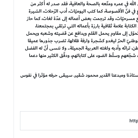
الله في عمره ومتّعه بالصحة والعافية، فقد صدر له أكثر من
 في فنّ الأقصوصة، كما كتب اليوميّات، أدب الرّحلات، السّيرة
أربع مسرحيّات، وقد ترجمت بعض أعماله إلى عدّة لغات، كما حاز
لكتابة علامة ثقافية بارزة بأعماله التي ترتقي بمجتمعنا،
 أن تحوّل إلى مقاوم يحمل القلم ويدافع عن قضيته وشعبه ويحمل
 الوطنيّ الحرّ ليغدو كشجرة وارفة ظلالها، تضرب جذورها عميقا
 تراثه وأدبه ولغته العربية الجميلة.. ولا ننسى أنّ له الفضل
، شجّعهم وسلّط الضوء على كتاباتهم، ودقّق الكثير منها دعما
ير لأستاذنا ومبدعنا القدير محمود شقير. سيبقى حرفه مؤثرا في نفوس