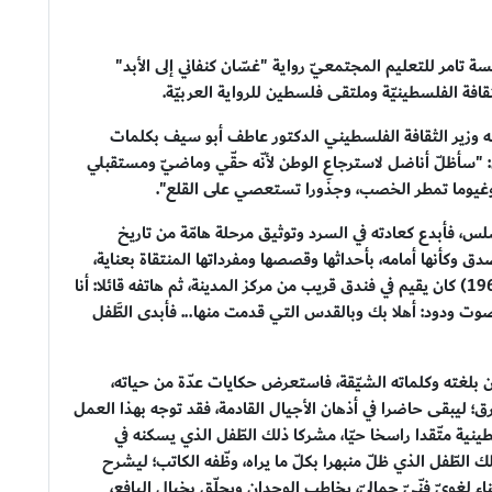
ة تامر للتعليم المجتمعيّ رواية "غسّان كنفاني إلى الأبد"
قافة الفلسطينيّة وملتقى فلسطين للرواية العربيّة.
ط، وقدّم له وزير الثقافة الفلسطيني الدكتور عاطف أبو سيف بكلمات
ني: "سأظلّ أناضل لاسترجاعِ الوطن لأنّه حقّي وماضيّ ومستقبلي
، وغيوما تمطر الخصب، وجذورا تستعصي على القلع".
س، فأبدع كعادته في السرد وتوثيق مرحلة هامّة من تاريخ
ق وكأنها أمامه، بأحداثها وقصصها ومفرداتها المنتقاة بعناية،
ويذكر أنه حين التقى بكنفاني في بيروت، صيف العام (1965) كان يقيم في فندق قريب من مركز المدينة، ثم هاتفه قائلا: أنا
صوت ودود: أهلا بك وبالقدس التي قدمت منها... فأبدى الطَّفل
بلغته وكلماته الشيّقة، فاستعرض حكايات عدّة من حياته،
؛ ليبقى حاضرا في أذهان الأجيال القادمة، فقد توجه بهذا العمل
طينية متّقدا راسخا حيّا، مشركا ذلك الطّفل الذي يسكنه في
 الطّفل الذي ظلّ منبهرا بكلّ ما يراه، وظّفه الكاتب؛ ليشرح
لغويّ فنّيّ جماليّ، يخاطب الوجدان ويحلّق بخيال اليافع،