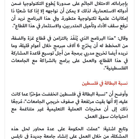
بإجراءاته. الاحتلال الجاثم على صدورنا يُطوِع التكنولوجيا ضمن
أدواته الاستعمارية، لذلك لا يمكن أن نواجهه إلا إذا كنا شعبًا ذا
إمكانيات علمية تكنولوجية متطورة. وفي هذا البرنامج نريد أن
نرفع سقف الأداء وتأهيل المتدربين، والاستثمار في هذا القطاع".
وقال: "هذا البرنامج الذي يُنَفَذ بالتزامن في قطاع غزة والضفة،
من المخطط له أن يخرّج 6 آلاف مبرمجٍ خلال أعوام قليلة، وما
نريده أيضا تخريج مدربي برمجة من أجل توسيع قاعدة المشاركة
في هذا القطاع، والعمل على برامج بالشراكة مع الجامعات
الفلسطينية".
نسبة البطالة في فلسطين
وأوضح أن "نسبة البطالة في فلسطين انخفضت مؤخرًا عما كانت
عليه، إلا أنها بقيت مرتفعة في صفوف خريجي الجامعات"، مُرجعًا
ذلك إلى أن مخرجات العملية التعليمية غير متناغمة مع
احتياجات سوق العمل.
وتابع اشتية: "عملت الحكومة على عدة محاور لحل هذه
المشكلة، من خلال العمل على إنشاء جامعة جديدة في نابلس