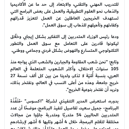
للتدريب المهني والتقني، والابتعاد إلى حد ما عن الأكاديميا
والذهاب نحو العلوم التطبيقية، والعمل على بعض البرامج التي
تستهدف الخريجين العاطلين عن العمل لتعزيز قدراتهم
وكفاءتهم وتأهيلهم للذهاب إلى سوق العمل".
ودعا رئيس الوزراء المتدربين إلى التفكير بشكل إيجابي وخلّاق
ليكونوا قادرين على التعامل مع سوق العمل والتطور
التكنولوجي المتسارع والنهوض بشكل فردي وجماعي ووطني.
وتابع: "نحن شعب المقاومة والجبارين والشعب الذي يواجه منذ
105 سنوات الاحتلال، وأكثر الشعوب المتعلمة في العالم
العربي، بنسبة أُمّيَة لا تذكر، ولدينا من بين كل ألف نسمة 27
خريج جامعة، وهذه من أعلى النسب في العالم، ونفتخر بذلك،
ونريد أن نفتخر بنوعية الخريج".
بدوره، استعرض المدير التنفيذي لشركة "اكسوس" -مُنَفِّذَة
البرنامج- جميل سعيد، تفاصيل تنفيذ البرنامج، موضحًا أن عدد
المتدربين الحاليين 54 متدربًا ومتدربة جاؤوا من مجالات
مختلفة لتعّلم البرمجة، خلال 4 أشهر وتليها 6 أشهر لإرشادهم
ومساعدتهم على دخول سوق العمل، علمًا أن هناك شراكات مع