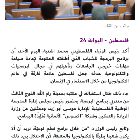
جانب من اللقاء
فلسطين - البوابة 24
أكد رئيس الوزراء الفلسطيني محمد اشتية، اليوم الأحد، أن
برنامج البرمجة للشباب الذي أطلقته الحكومة لإعادة صياغة
مهارات خريجي الجامعات وتأهيلهم في مجال البرمجيات
والتكنولوجيا، هدفه جعل فلسطين علامة فارقة في عالم
التكنولوجيا من خلال الاستثمار في الإنسان.
جاء ذلك خلال استقباله، في مكتبه بمدينة رام الله، الفوج الثالث
من متدربي برنامج البرمجة، بحضور رئيس مجلس إدارة المدرسة
الوطنية الفلسطينية للإدارة موسى أبو زيد، وممثلين عن وزارة
الريادة والتمكين وشركة "اكسوس" الألمانية مُنَفِذَة البرنامج.
وتابع رئيس الوزراء: "من خلال برامج تعلّم نوعيّة، نريد أن ألا
يكون شعبنا بطيئًا بالتكنولوجيا والمعرفة، لأن الاحتلال يريد ذلك