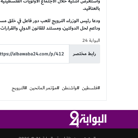
بالعناقيد.
ودعا رئيس الوزراء، النرويج للعب دور فاعل في خلق مس
وداعم لحل الدولتين، ومستند للقانون الدولي والقرارات ا
البوابة 24
رابط مختصر
#فلسطين
#واشنطن
#مؤتمر المانحين
#النرويج