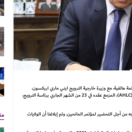
لمة هاتفية، مع وزيرة خارجية النرويج ايني ماري اريكسون،
ترتيبات اجتماع لجنة تنسيق مساعدات الدول المانحة (AHLC)، المزمع عقده في 23 من الشهر الجاري برئاسة النرويج،
مت
من أجل التحضير لمؤتمر المانحين، وتم إبلاغنا أن الولايات