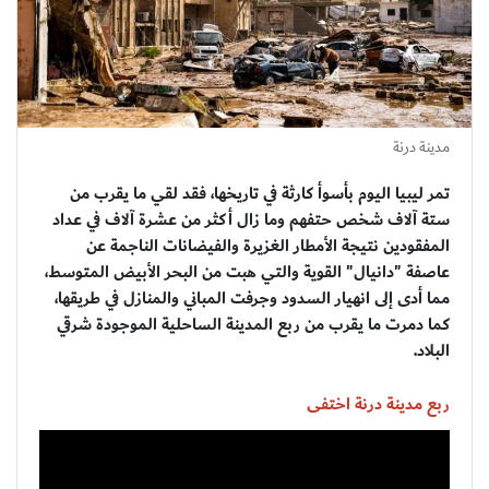
مدينة درنة
تمر ليبيا اليوم بأسوأ كارثة في تاريخها، فقد لقي ما يقرب من
ستة آلاف شخص حتفهم وما زال أكثر من عشرة آلاف في عداد
المفقودين نتيجة الأمطار الغزيرة والفيضانات الناجمة عن
عاصفة "دانيال" القوية والتي هبت من البحر الأبيض المتوسط،
مما أدى إلى انهيار السدود وجرفت المباني والمنازل في طريقها،
كما دمرت ما يقرب من ربع المدينة الساحلية الموجودة شرقي
البلاد.
ربع مدينة درنة اختفى