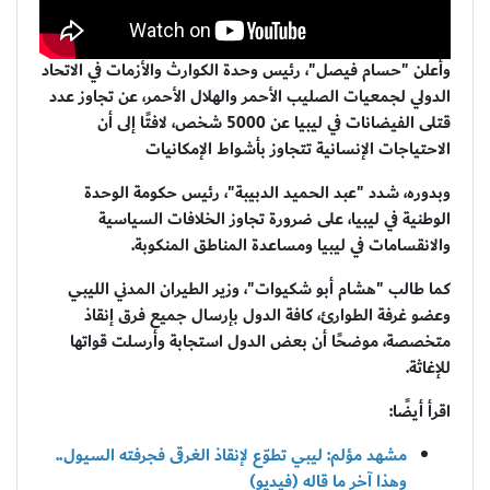
وأعلن "حسام فيصل"، رئيس وحدة الكوارث والأزمات في الاتحاد
الدولي لجمعيات الصليب الأحمر والهلال الأحمر، عن تجاوز عدد
قتلى الفيضانات في ليبيا عن 5000 شخص، لافتًا إلى أن
الاحتياجات الإنسانية تتجاوز بأشواط الإمكانيات
وبدوره، شدد "عبد الحميد الدبيبة"، رئيس حكومة الوحدة
الوطنية في ليبيا، على ضرورة تجاوز الخلافات السياسية
والانقسامات في ليبيا ومساعدة المناطق المنكوبة.
كما طالب "هشام أبو شكيوات"، وزير الطيران المدني الليبي
وعضو غرفة الطوارئ، كافة الدول بإرسال جميع فرق إنقاذ
متخصصة، موضحًا أن بعض الدول استجابة وأرسلت قواتها
للإغاثة.
اقرأ أيضًا:
مشهد مؤلم: ليبي تطوّع لإنقاذ الغرقى فجرفته السيول..
وهذا آخر ما قاله (فيديو)