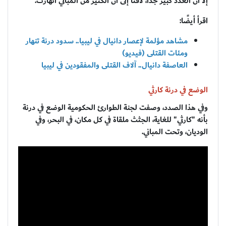
إلا أن العدد كبيرٌ جدا، لافتًا إلى أن الكثير من المباني انهارت.
اقرأ أيضًا:
مشاهد مؤلمة لإعصار دانيال في ليبيا.. سدود درنة تنهار
ومئات القتلى (فيديو)
العاصفة دانيال.. آلاف القتلى والمفقودين في ليبيا
الوضع في درنة كارثي
وفي هذا الصدد، وصفت لجنة الطوارئ الحكومية الوضع في درنة
بأنه "كارثي" للغاية، الجثث ملقاة في كل مكان، في البحر، وفي
الوديان، وتحت المباني.