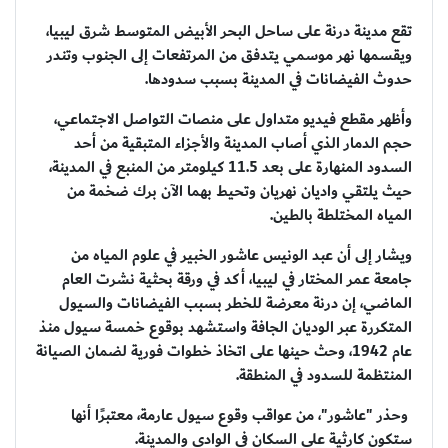
تقع مدينة درنة على ساحل البحر الأبيض المتوسط ​​شرق ليبيا،
ويقسمها نهر موسمي يتدفق من المرتفعات إلى الجنوب وتندر
حدوث الفيضانات في المدينة بسبب سدودها.
وأظهر مقطع فيديو متداول على منصات التواصل الاجتماعي،
حجم الدمار الذي أصاب المدينة والأجزاء المتبقية من أحد
السدود المنهارة على بعد 11.5 كيلومتر من المنبع في المدينة،
حيث يلتقي واديان نهريان وتحيط بهما الآن برك ضخمة من
المياه المختلطة بالطين.
ويشار إلى أن عبد الونيس عاشور الخبير في علوم المياه من
جامعة عمر المختار في ليبيا، أكد في ورقة بحثية نشرت العام
الماضي، إن درنة معرضة للخطر بسبب الفيضانات والسيول
المتكررة عبر الوديان الجافة واستشهد بوقوع خمسة سيول منذ
عام 1942، وحث حينها على اتخاذ خطوات فورية لضمان الصيانة
المنتظمة للسدود في المنطقة.
وحذر "عاشور"، من عواقب وقوع سيول عارمة، معتبرًا أنها
ستكون كارثية على السكان في الوادي والمدينة.