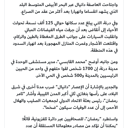
واجتاحت العاصفة دانيال عبر البحر الأبيض المتوسط البلد
الذي يشهد انقساما وانهيارا بعد أكثر من عقد من الصراع.
وفي درنة، التي يبلغ عدد سكانها حوالي 125 ألف نسمة، تحولت
الأحياء إلى أنقاض بعد أن جرفت مياه الفيضانات المباني
وانقلبت السيارات على جوانب الطرق المغطاة بالطين والركام،
واقتلعت الأشجار وغمرت المنازل المهجورة بعد انهيار السدود
في هذه المنطقة.
ومن جانبه، أوضح "محمد القابسي"، مدير مستشفى الوحدة في
مدينة درنة، إن 1700 شخص لقوا حتفهم في واحد من الحيين
الرئيسيين بالمدينة و500 شخص في الحي الآخر.
والجدير بالإشارة أن الإعصار "دانيال" ضرب مدنا أخرى في شرق
البلاد، على رأسها بنغازي ثاني أكبر المدن الليبية، وأشار "تامر
رمضان"، رئيس بعثة الاتحاد الدولي لجمعيات الصليب والهلال
الأحمر، إلى أن عدد الوفيات سيكون "ضخما".
واستطرد "رمضان"، للصحافيين عبر دائرة تلفزيونية، قائلًا:
"يمكننا أن نؤكد من مصادر معلوماتنا المستقلة أن عدد