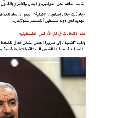
الثابت الداعم لحل الدولتين، والإيمان والالتزام بالقانو
الجديد لدى دولة فلسطين ألكسندر ستوتزمان.
عقد الانتخابات في كل الأراضي الفلسطينية
ولفت "اشتية"، إلى ضرورة العمل بشكل فعال للضغط عل
الفلسطينية بما فيها القدس المحتلة، باعتبارها قضية 