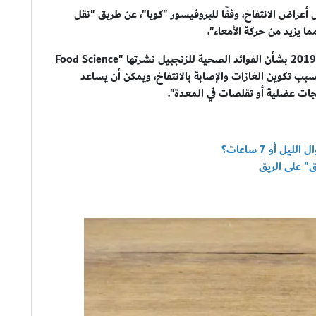
 أعراض الانتفاخ، وفقًا للبروفيسور "كويا"، عن طريق "نقل
 يزيد من حركة الأمعاء".
وأردفت "الخبيرة"، أن نتائج دراسة موسعة، أجريت عام 2019 بشأن الفوائد الصحية للزنجبيل نشرتها "Food Science
لبطيء يسبب تكوين الغازات والإصابة بالانتفاخ، ويمكن أن يساعد
ات عضلية أو تقلصات في المعدة".
ل أو 7 ساعات؟