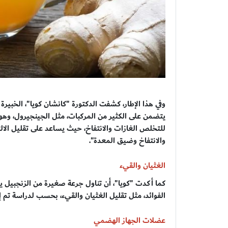
يتضمن على الكثير من المركبات، مثل الجينجيرول، وهو 
للتخلص الغازات والانتفاخ، حيث يساعد على تقليل الالت
والانتفاخ وضيق المعدة".
الغثيان والقيء
كما أكدت "كويا"، أن تناول جرعة صغيرة من الزنجبيل يومي
الفوائد، مثل تقليل الغثيان والقيء، بحسب لدراسة تم إجراؤها عام 2022 ونشرتها م
عضلات الجهاز الهضمي