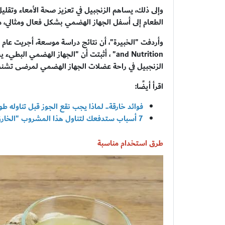
وإلى ذلك، يساهم الزنجبيل في تعزيز صحة الأمعاء وتقليل
الطعام إلى أسفل الجهاز الهضمي بشكل فعال ومثالي، مما
and Nutrition" ، أثبتت أن "الجهاز الهضمي ا
الزنجبيل في راحة عضلات الجهاز الهضمي لمرضى تشنج
اقرأ أيضًا:
فوائد خارقة.. لماذا يجب نقع الجوز قبل تناوله طوال اللي
7 أسباب ستدفعك لتناول هذا المشروب "الخارق" على الريق
طرق استخدام مناسبة