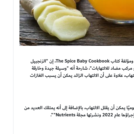
وفي هذا الإطار، كشفت الدكتورة "كانشان كويا"، الخبيرة ومؤلفة كتاب The Spice Baby Cookbook، إن "الزنجبيل
مركب مضاد للالتهابات"، شارحة أنه "وسيلة جيدة وخارقة
هاب، علاوة على أن الالتهاب الزائد يمكن أن يسبب الغازات
ًا يمكن أن يقلل الالتهاب، بالإضافة إلى أنه يمتلك العديد من
جلة Nutrients"".