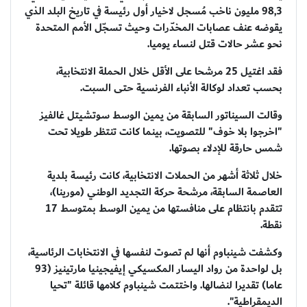
98,3 مليون ناخب مُسجل لاخيار أول رئيسة في تاريخ البلد الذي
يقوضه عنف عصابات المخدّرات وحيث تسجّل الأمم المتحدة
نحو عشر حالات قتل لنساء يوميا.
فقد اغتيل 25 مرشحا على الأقل خلال الحملة الانتخابية،
بحسب تعداد لوكالة الأنباء الفرنسية حتى السبت.
وقالت السيناتور السابقة من يمين الوسط سوتشيتل غالفيز
"اخرجوا بلا خوف" للتصويت، بينما كانت تنتظر طويلا تحت
شمس حارقة للإدلاء بصوتها.
خلال ثلاثة أشهر من الحملات الانتخابية، كانت رئيسة بلدية
العاصمة السابقة، مرشحة حركة التجديد الوطني (مورينا)،
تتقدم بانتظام على منافستها من يمين الوسط بمتوسط 17
نقطة.
وكشفت شينباوم أنها لم تصوت لنفسها في الانتخابات الرئاسية،
بل لواحدة من رواد اليسار المكسيكي إيفيجينيا مارتينيز (93
عاما) تقديرا لنضالها. واختتمت شينباوم كلامها قائلة "تحيا
الديمقراطية".