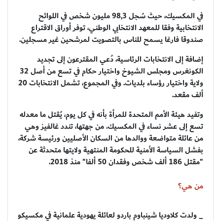
في المكسيك، حيث سُجل 98,3 مليون شخص في اللوائح
الانتخابية وفقا للمعهد الانتخابي الوطني، توفر أوراق الاقتراع
صندوقا فارغا يسمح للناس بالتصويت لمرشحين غير مسجلين.
إضافة إلى الانتخابات الرئاسية، دُعي المقترعون إلى تجديد
الكونغرس ومجلس الشيوخ واختيار حكام في تسع من أصل 32
ولاية واختيار رؤساء بلديات. وفي المجموع، تشمل الانتخابات 20
ألف مقعد.
وتفيد هيئة الأمم المتحدة للمرأة بأنه في كل يوم، يُقتل ما معدله
تسع إلى عشر نساء في المكسيك. من جهتها، تندد غالفيز وهي
من عائلة متواضعة ووالدها من السكان الأصليين ورئيسة شركة،
بفشل السياسة الأمنية للحكومة المنتهية ولايتها متحدثة عن
"مقتل 186 ألف شخص وفقدان 50 ألفا" منذ 2018.
من هي؟
_ ولدت كلاوديا شينباوم باردو لعائلة يهودية علمانية في مكسيكو