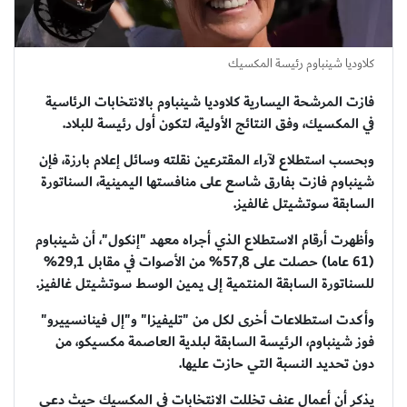
كلاوديا شينباوم رئيسة المكسيك
فازت المرشحة اليسارية كلاوديا شينباوم بالانتخابات الرئاسية
في المكسيك، وفق النتائج الأولية، لتكون أول رئيسة للبلاد.
وبحسب استطلاع لآراء المقترعين نقلته وسائل إعلام بارزة، فإن
شينباوم فازت بفارق شاسع على منافستها اليمينية، السناتورة
السابقة سوتشيتل غالفيز.
وأظهرت أرقام الاستطلاع الذي أجراه معهد "إنكول"، أن شينباوم
(61 عاما) حصلت على 57,8% من الأصوات في مقابل 29,1%
للسناتورة السابقة المنتمية إلى يمين الوسط سوتشيتل غالفيز.
وأكدت استطلاعات أخرى لكل من "تليفيزا" و"إل فينانسييرو"
فوز شينباوم، الرئيسة السابقة لبلدية العاصمة مكسيكو، من
دون تحديد النسبة التي حازت عليها.
يذكر أن أعمال عنف تخللت الانتخابات في المكسيك حيث دعي