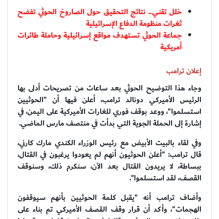
خلل تقني.. نتائج التحقيق حول الصاروخ الحوثي تفضح
ثغرات منظومة الدفاع الإسرائيلية
جماعة الحوثي تستهدف مواقع إسرائيلية وحاملة طائرات
أمريكية
إعلان ترامب
وجاء هذا التوضيح الحوثي بعد ساعات من تصريحات أدلى بها
الرئيس الأميركي دونالد ترامب، أعلن فيها أن "الحوثيين
استسلموا"، ووعد بوقف فوري للغارات الأميركية على اليمن، في
إشارة إلى الحملة الجوية التي بدأت في منتصف مارس الماضي.
وفي لقاء بالبيت الأبيض مع رئيس الوزراء الكندي مارك كارني،
قال ترامب: "أعلن الحوثيون أنهم لم يعودوا يرغبون في القتال،
ببساطة، لا يريدون القتال بعد الآن، سنكرم ذلك، وسنوقف
القصف، لقد استسلموا".
وأضاف ترامب أنه "يقبل كلمة الحوثيين بأنهم سيوقفون
الهجمات"، وأكد أن قرار وقف القصف الأميركي تم بناء على