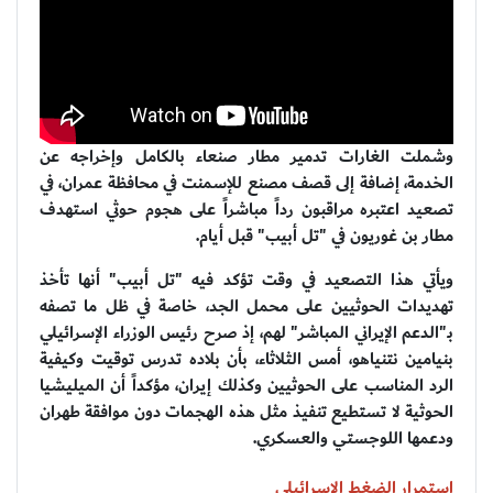
وشملت الغارات تدمير مطار صنعاء بالكامل وإخراجه عن
الخدمة، إضافة إلى قصف مصنع للإسمنت في محافظة عمران، في
تصعيد اعتبره مراقبون رداً مباشراً على هجوم حوثي استهدف
مطار بن غوريون في "تل أبيب" قبل أيام.
ويأتي هذا التصعيد في وقت تؤكد فيه "تل أبيب" أنها تأخذ
تهديدات الحوثيين على محمل الجد، خاصة في ظل ما تصفه
بـ"الدعم الإيراني المباشر" لهم، إذ صرح رئيس الوزراء الإسرائيلي
بنيامين نتنياهو، أمس الثلاثاء، بأن بلاده تدرس توقيت وكيفية
الرد المناسب على الحوثيين وكذلك إيران، مؤكداً أن الميليشيا
الحوثية لا تستطيع تنفيذ مثل هذه الهجمات دون موافقة طهران
ودعمها اللوجستي والعسكري.
استمرار الضغط الإسرائيلي