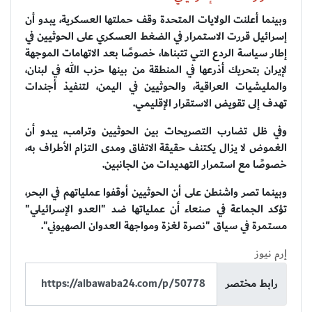
وبينما أعلنت الولايات المتحدة وقف حملتها العسكرية، يبدو أن
إسرائيل قررت الاستمرار في الضغط العسكري على الحوثيين في
إطار سياسة الردع التي تتبناها، خصوصًا بعد الاتهامات الموجهة
لإيران بتحريك أذرعها في المنطقة من بينها حزب الله في لبنان،
والمليشيات العراقية، والحوثيين في اليمن، لتنفيذ أجندات
تهدف إلى تقويض الاستقرار الإقليمي.
وفي ظل تضارب التصريحات بين الحوثيين وترامب، يبدو أن
الغموض لا يزال يكتنف حقيقة الاتفاق ومدى التزام الأطراف به،
خصوصًا مع استمرار التهديدات من الجانبين.
وبينما تصر واشنطن على أن الحوثيين أوقفوا عملياتهم في البحر،
تؤكد الجماعة في صنعاء أن عملياتها ضد "العدو الإسرائيلي"
مستمرة في سياق "نصرة لغزة ومواجهة العدوان الصهيوني".
إرم نيوز
رابط مختصر