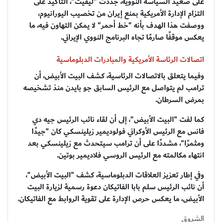
على صعيد السياسة النووية، جددت "ليفيت"، التأكيد على
التزام الإدارة الأمريكية بمنع إيران من تخصيب اليورانيوم،
ووصفت هذا الهدف بأنه "خط أحمر" لا يمكن التهاون فيه، ما
يعكس موقفًا صارمًا تجاه البرنامج النووي الإيراني.
اتصالات الرئاسة الأمريكية والمبادرات الدبلوماسية
وفيما يتعلق بالاتصالات الرئاسية، كشف البيت الأبيض، أن
ترامب لم يتواصل مع الرئيس السابق جو بايدن منذ تشخيصه
بمرض السرطان.
كما لفت "البيت الأبيض"، إلى أن لقاء نائب الرئيس جيه دي
فانس مع الرئيس الأوكراني فولوديمير زيلينسكي كان "جيدًا
ومثمرًا"، مشددًا على أن ترامب سيتحدث مع زيلينسكي بعد
انتهاء مكالمته مع الرئيس الروسي فلاديمير بوتين.
وفي إطار تعزيز العلاقات الدبلوماسية، كشف "البيت الأبيض"،
أن نائب الرئيس سلم بابا الفاتيكان دعوة رسمية لزيارة البيت
الأبيض، ما يعكس حرص الإدارة على تقوية الروابط مع الفاتيكان.
الشروق