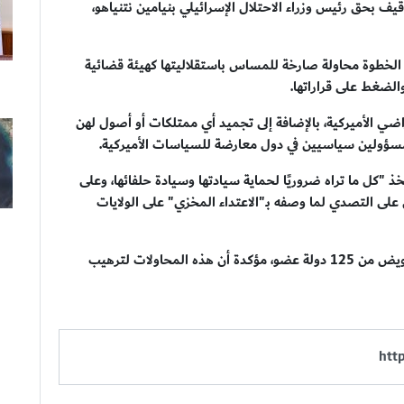
وقيف بحق رئيس وزراء الاحتلال الإسرائيلي بنيامين نتنياهو،
ه الخطوة محاولة صارخة للمساس باستقلاليتها كهيئة قضائية
والضغط على قراراتها.
ضي الأميركية، بالإضافة إلى تجميد أي ممتلكات أو أصول لهن
د مسؤولين سياسيين في دول معارضة للسياسات الأميركية.
خذ "كل ما تراه ضروريًا لحماية سيادتها وسيادة حلفائها، وعلى
على التصدي لما وصفه بـ"الاعتداء المخزي" على الولايات
في المقابل، شددت المحكمة على أنها تعمل بموجب تفويض من 125 دولة عضو، مؤكدة أن هذه المحاولات لترهيب