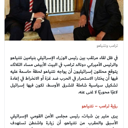
ترامب ونتنياهو
في ظل لقاء مرتقب بين رئيس الوزراء الإسرائيلي بنيامين نتنياهو
والرئيس الأميركي دونالد ترامب في البيت الأبيض مساء الثلاثاء،
يتوقع محللون إسرائيليون أن يواجه نتنياهو لحظة حاسمة عليه
فيها أن يختار: الاستمرار في الحرب ضد غزة أو الانخراط في إعادة
تشكيل سياسية شاملة للشرق الأوسط، تكون فيها إسرائيل
لاعبًا محوريًا لا غنى عنه.
رؤية ترامب – نتنياهو
يرى مئير بن شبات، رئيس مجلس الأمن القومي الإسرائيلي
الأسبق والمقرب من نتنياهو، أن زيارة واشنطن تستهدف