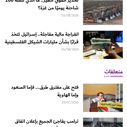
تحذير حقوقي خطير.. ما الذي تنقله 100
شاحنة يوميًا من غزة؟
03/08/2026
انفراجة مالية مفاجئة.. إسرائيل تتخذ
قرارًا بشأن مليارات الشيكل الفلسطينية
04/08/2026
متعلقات
فتح على مفترق طرق... فإما الصعود
وإما الهاوية
19/07/2026
ترامب يفاجئ الجميع بإعلان اتفاق