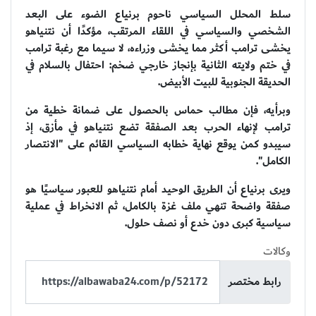
سلط المحلل السياسي ناحوم برنياع الضوء على البعد
الشخصي والسياسي في اللقاء المرتقب، مؤكدًا أن نتنياهو
يخشى ترامب أكثر مما يخشى وزراءه، لا سيما مع رغبة ترامب
في ختم ولايته الثانية بإنجاز خارجي ضخم: احتفال بالسلام في
الحديقة الجنوبية للبيت الأبيض.
وبرأيه، فإن مطالب حماس بالحصول على ضمانة خطية من
ترامب لإنهاء الحرب بعد الصفقة تضع نتنياهو في مأزق، إذ
سيبدو كمن يوقع نهاية خطابه السياسي القائم على "الانتصار
الكامل".
ويرى برنياع أن الطريق الوحيد أمام نتنياهو للعبور سياسيًا هو
صفقة واضحة تنهي ملف غزة بالكامل، ثم الانخراط في عملية
سياسية كبرى دون خدع أو نصف حلول.
وكالات
رابط مختصر