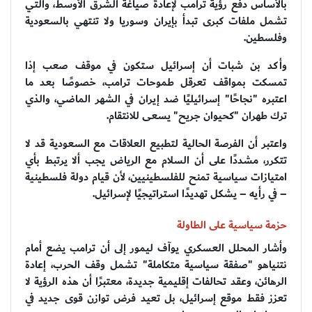
بالأساس دفع رؤية ترامب لإعادة صياغة الشرق الأوسط، والتي
تشمل ملفات كبرى تبدأ بإيران وسوريا ولا تنتهي بالسعودية
وفلسطين.
وأكد بن شبات أن إسرائيل ستكون في موقف صعب إذا
تمسكت بمواقف تعرقل طموحات ترامب، خصوصًا بعد ما
اعتبره "نجاحًا" إسرائيليًا ضد إيران في الشهر الماضي، والذي
ترك طهران "كحيوان جريح" يسعى للانتقام.
واعتبر أن الفرصة الحالية لتطبيع العلاقات مع السعودية قد لا
تتكرر، مشددًا على أن السلام مع الرياض يجب ألا يرتبط بأي
امتيازات سياسية تمنح للفلسطينيين، لأن قيام دولة فلسطينية
– في رأيه – يشكل تهديدًا استراتيجيًا لإسرائيل.
حزمة سياسية على الطاولة
وأشار المحلل العسكري يوآف ليمور إلى أن ترامب يضع أمام
نتنياهو "صفقة سياسية متكاملة" تشمل وقف الحرب، إعادة
الرهائن، وعقد تحالفات إقليمية جديدة، معتبرًا أن هذه الرؤية لا
تعزز فقط موقع إسرائيل، بل تعيد فرض توازن قوى جديد في