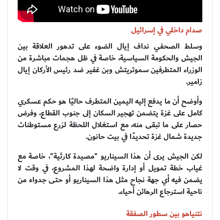
صدام داخلي في إسرائيل
وسلط الصحفي نداف إيال الضوء على تدهور العلاقة بين
الجيش والحكومة السياسية، خاصة في ظل هجمات مباشرة من
الوزراء المتطرفين سموتريتش وبن غفير ضد رئيس الأركان إيال
زامير.
وأوضح أن ما يدفع إليه اليمين المتطرف حاليًا هو حكم عسكري
كامل على غزة يتضمن تهجير السكان إلى جنوب القطاع، وفرض
حصار على ما تبقى منه، مع استغلال اللحظة لزرع مستوطنات
جديدة شمال غزة تحديدًا في بيت حانون.
لكن الجيش يرى أن هذا السيناريو "مصيدة كارثية"، خاصة مع
غياب خطة تمويل أو إدارة واضحة لهذا المشروع، في وقت لا
يضمن فيه أي جهة نجاح مثل هذا السيناريو أو حتى جدواه من
ناحية استرجاع الرهائن أحياء.
نتنياهو بين سطور الصفقة