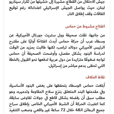
جيش الاحتلال من القطاع، مشيرة إلى خشيتها من تكرار سيناريو
لبنان، حيث يواصل الجيش الإسرائيلي اعتداءاته رغم توقيع
اتفاقات وقف إطلاق النار.
انفتاح مشروط من حماس
من جانبها، نقلت صحيفة وول ستريت جورنال الأميركية، عن
وسطاء عرب أن حركة حماس أبدت انفتاحًا أوليًا على مقترح
الرئيس الأميركي دونالد ترامب، لكنها طالبت بمزيد من الوقت
لدراسة البنود بشكل مفصل، وأوضحت الصحيفة أن حماس
تواجه ضغوطًا متزايدة من دول عربية لدفعها نحو القبول بالخطة
التي تحظى بدعم مباشر من إسرائيل.
نقاط الخلاف
أبلغت حماس الوسطاء بتحفظها على بعض البنود الأساسية،
وفي مقدمتها البند المتعلق بـنزع سلاح المقاومة وتدميره، وهو
مطلب سبق أن رفضته بشكل قاطع في جولات تفاوض سابقة،
كما اعتبرت الحركة أن الشرط الأميركي الخاص بإطلاق سراح
جميع الرهائن الـ48 خلال 72 ساعة غير واقعي وصعب التنفيذ