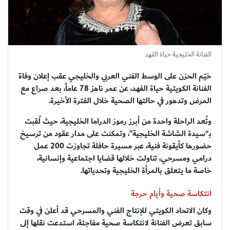
الفنانة الخليجية حياة القهد
خيّم الحزن على الوسط الفني العربي والخليجي عقب إعلان وفاة
الفنانة الكويتية حياة الفهد، عن عمر ناهز 78 عاماً، بعد صراع مع
المرض وتدهور في حالتها الصحية خلال الفترة الأخيرة.
وتُعد الراحلة واحدة من أبرز رموز الدراما الخليجية، حيث لُقبت
بـ“سيدة الشاشة الخليجية”، وتمكنت على مدار عقود من ترسيخ
حضورها كأيقونة فنية، عبر مسيرة حافلة تجاوزت 200 عمل
درامي ومسرحي، تناولت خلالها قضايا اجتماعية وإنسانية،
خاصة ما يتعلق بالمرأة الخليجية وتحدياتها.
انتكاسة صحية وأيام حرجة
وكان الاتحاد الكويتي للإنتاج الفني والمسرحي قد أعلن في وقت
سابق تعرض الفنانة لانتكاسة صحية مفاجئة، استدعت نقلها إلى