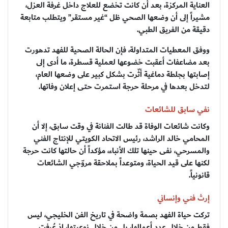
العناية المركزة، بعد أن كانت تخضع للعلاج داخل غرفة العزل،
مشيراً إلى أن وضعها الصحي ظل “غير مستقر” ويتطلب متابعة
دقيقة من الفريق الطبي.
ووفق المعطيات المتداولة، فإن الحالة الصحية للفهد تدهورت
بعد مضاعفات أعقبت خضوعها لعملية قسطرة، ما أدى إلى
إصابتها بجلطة دماغية أثّرت بشكل كبير على وضعها العام،
لتدخل بعدها في مرحلة حرجة استمرت حتى إعلان وفاتها.
نفي سابق للشائعات
وكانت شائعات الوفاة قد طالت الفنانة في وقت سابق، إلا أن
المحامي خالد الراشد، رئيس الاتحاد الكويتي للإنتاج الفني
والمسرحي، نفى حينها تلك الأنباء، مؤكداً أن حالتها كانت حرجة
لكنها على قيد الحياة، ومتوعداً بملاحقة مروّجي الشائعات
قانونياً.
إرث فني وإنساني
تركت حياة الفهد بصمة واضحة في تاريخ الفن الخليجي، ليس
فقط من خلال عدد أعمالها، بل من خلال نوعيتها، إذ عُرفت