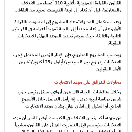
القانون بالقراءة التمهيدية بأغلبية 110 أعضاء من الائتلاف
والمعارضة، قبل أن يُعاد إلى لجنة الكنيست لمزيد من النقاش.
وبعد استكمال المداولات، عاد المشروع إلى التصويت بالقراءة
الأولى، على أن يُعاد مجدداً إلى اللجنة تمهيداً لعرضه في القراءتين
الثانية والثالثة، حيث سيتم تحديد الموعد النهائي للانتخابات
المقبلة.
وبحسب المشروع المطروح، فإن الإطار الزمني المحتمل لإجراء
الانتخابات يتراوح بين 8 سبتمبر/أيلول و25 أكتوبر/تشرين
الأول المقبلين.
محاولات للتوافق على موعد الانتخابات
وخلال مناقشات اللجنة، قال ينون أزولاي، ممثل رئيس حزب
شاس برئاسة أرييه درعي، إنه يأمل التوصل خلال الأسبوع
الجاري أو المقبل إلى اتفاق نهائي بشأن موعد الانتخابات.
من جهته، أكد رئيس الائتلاف في الكنيست أوفير كاتس أن موعد
الانتخابات سيُحسم قبل التصويت النهائي على القانون، مشيراً