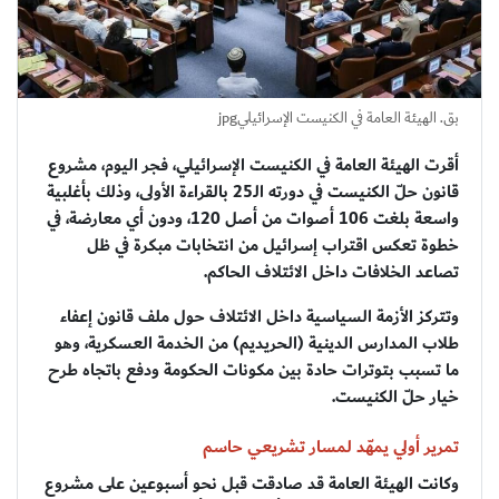
بق. الهيئة العامة في الكنيست الإسرائيليjpg
أقرت الهيئة العامة في الكنيست الإسرائيلي، فجر اليوم، مشروع
قانون حلّ الكنيست في دورته الـ25 بالقراءة الأولى، وذلك بأغلبية
واسعة بلغت 106 أصوات من أصل 120، ودون أي معارضة، في
خطوة تعكس اقتراب إسرائيل من انتخابات مبكرة في ظل
تصاعد الخلافات داخل الائتلاف الحاكم.
وتتركز الأزمة السياسية داخل الائتلاف حول ملف قانون إعفاء
طلاب المدارس الدينية (الحريديم) من الخدمة العسكرية، وهو
ما تسبب بتوترات حادة بين مكونات الحكومة ودفع باتجاه طرح
خيار حلّ الكنيست.
تمرير أولي يمهّد لمسار تشريعي حاسم
وكانت الهيئة العامة قد صادقت قبل نحو أسبوعين على مشروع