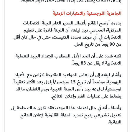
إلى أن الائتلاف يعمل على بلورة توافق خلال الأيام المقبلة.
الجاهزية اللوجستية والاعتبارات الزمنية
بدوره، أوضح القائم بأعمال المدير العام للجنة الانتخابات
المركزية، المحامي دين ليفنه، أن اللجنة قادرة على تنظيم
الانتخابات في أي موعد تحدده الكنيست، حتى في حال كان أقل
من 90 يوماً من تاريخ الحل.
لكنه شدد على أن الحد الأدنى المطلوب للإعداد الجيد للعملية
الانتخابية لا يقل عن 83 يوماً.
وأشار ليفنه إلى أن بعض المواعيد المقترحة تتزامن مع الأعياد
اليهودية، موضحاً أن تاريخ 15 سبتمبر/أيلول يعد الأكثر تعقيداً
لوجستياً، لوقوعه بين رأس السنة العبرية ويوم الغفران، ما قد
يضغط على عمليات الفرز وإعلان النتائج.
وأضاف أنه في حال اعتماد هذا الموعد، فقد تكون هناك حاجة إلى
تعديل تشريعي يتيح تمديد المهلة القانونية لإعلان النتائج
النهائية.