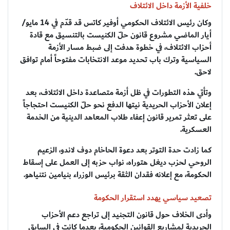
خلفية الأزمة داخل الائتلاف
وكان رئيس الائتلاف الحكومي أوفير كاتس قد قدّم في 14 مايو/
أيار الماضي مشروع قانون حلّ الكنيست بالتنسيق مع قادة
أحزاب الائتلاف، في خطوة هدفت إلى ضبط مسار الأزمة
السياسية وترك باب تحديد موعد الانتخابات مفتوحاً أمام توافق
لاحق.
وتأتي هذه التطورات في ظل أزمة متصاعدة داخل الائتلاف، بعد
إعلان الأحزاب الحريدية نيتها الدفع نحو حلّ الكنيست احتجاجاً
على تعثر تمرير قانون إعفاء طلاب المعاهد الدينية من الخدمة
العسكرية.
كما زادت حدة التوتر بعد دعوة الحاخام دوف لاندو، الزعيم
الروحي لحزب ديغل هتوراه، نواب حزبه إلى العمل على إسقاط
الحكومة، مع إعلانه فقدان الثقة برئيس الوزراء بنيامين نتنياهو.
تصعيد سياسي يهدد استقرار الحكومة
وأدى الخلاف حول قانون التجنيد إلى تراجع دعم الأحزاب
الحريدية لمشاريع القوانين الحكومية، بعدما كانت في السابق