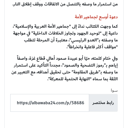
من استمرار ما وصفه بالتنصل من الاتفاقات ووقف إطلاق النار.
دعوة أوسع لجماهير الأمة
كما وجهت الكتائب نداءً إلى “جماهير الأمة العربية والإسلامية”،
داعية إلى “توحيد الجهود وتجاوز الخلافات الداخلية” في مواجهة
ما وصفته بـ”العدو الرئيسي”، معتبرة أن المرحلة تتطلب
“مواقف أكثر فاعلية وانخراطاً”.
وفي ختام كلمته، حيّا أبو عبيدة صمود أهالي قطاع غزة، واصفاً
إياهم بـ”رموز التضحية والصمود”، مجدداً التأكيد على استمرار
ما وصفه بـ”طريق المقاومة” حتى تحقيق أهدافه، مع التعبير عن
الثقة بما سماه “النهاية الحتمية للمعركة”.
سوا
رابط مختصر