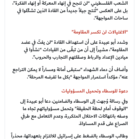
الشعب الفلسطيني “لن تنجح في إنهاء المعركة أو إنهاء الفكرة”،
بل على العكس “تُنتج جيلاً جديداً من القادة الذين تشكّلوا في
ساحات المواجهة”.
“الاغتيالات لن تكسر المقاومة”
وشدد أبو عبيدة على أن استهداف القادة “لن يفتّ في عضد
المقاومة”، مشيراً إلى أن من تبقّى من القيادات “نشأوا في
ميادين الإعداد والرباط وصقلتهم التجارب والحروب”.
وأضاف أن دماء الشهداء “ستبقى أمانة ومساراً لا يمكن التراجع
عنه”، مؤكداً استمرار المواجهة “بكل ما تفرضه المرحلة”.
دعوة للوسطاء وتحميل المسؤوليات
وفي رسالة وُجهت إلى الوسطاء والضامنين، دعا أبو عبيدة إلى
“الوقوف أمام لحظة الحقيقة” وتحمل مسؤولياتهم تجاه ما
وصفه بانتهاكات الاحتلال المتكررة، وعدم التعامل مع طرفي
الصراع على قدم المساواة.
وطالب الوسطاء بالضغط على إسرائيل للالتزام بتعهداتها، محذراً