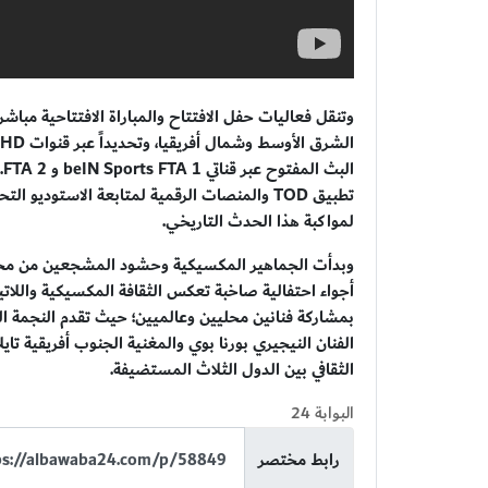
ا
تطبيق TOD والمنصات الرقمية لمتابعة الاستوديو
لمواكبة هذا الحدث التاريخي.
وبدأت الجماهير المكسيكية وحشود المشجعين من مختلف
أجواء احتفالية صاخبة تعكس الثقافة المكسيكية واللات
بمشاركة فنانين محليين وعالميين؛ حيث تقدم النجمة الك
الفنان النيجيري بورنا بوي والمغنية الجنوب أفريقية تاي
الثقافي بين الدول الثلاث المستضيفة.
البوابة 24
رابط مختصر