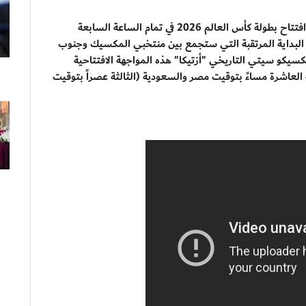
وانطلق قبل قليل الاستوديو التحليلي المصاحب لحفل افتتاح بطولة كأس العالم 2026 في تمام الساعة السابعة
 البداية المرتقبة التي ستجمع بين منتخبي المكسيك وجنوب
سيكو سيتي التاريخي "أزتيكا" هذه المواجهة الافتتاحية
 العاشرة مساءً بتوقيت مصر والسعودية (الثالثة عصراً بتوقيت