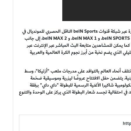
وتنقل فعاليات حفل الافتتاح والمباراة الافتتاحية مباشرة عبر شبكة قنوات beIN Sports الناقل الحصري للمونديال في
الشرق الأوسط وشمال أفريقيا، وتحديداً عبر قنوات beIN SPORTS HD، و beIN MAX 1، و beIN MAX 2، إلى جانب
لبث المفتوح عبر قناتي beIN Sports FTA 1 و FTA 2. كما يمكن للمشاهدين متابعة البث المباشر عبر الإنترنت عبر
 التحليلي الذي يضم نخبة من أبرز نجوم الكرة العالمية والعربية
 أنحاء العالم بالتوافد على مدرجات ملعب "أزتيكا"، وسط
ينية. يتضمن حفل الافتتاح عروضًا ليزرية وموسيقية ضخمة
ولومبية شاكيرا الأغنية الرسمية للبطولة "داي داي" برفقة
لا، في احتفالية تجسد شعار البطولة الذي يركز على الوحدة والتنوع