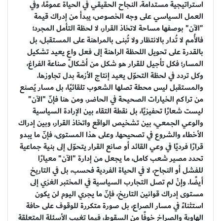
استراتيجية مستدامة. النجاح الحقيقي في الحياة عمومًا، وفي
العمل السياسي على وجه الخصوص، يبدأ من إدراك قيمة
"الآن" بوصفها مساحة لاتخاذ القرار، لا لحظة التأمل المجرد؛
فالأُمم لا تُدار بالانتظار ولا تُبنى بالمراهنة على المستقبل، بل
بالقدرة على تحويل اللحظة الراهنة إلى فعل واعٍ يعيد تشكيل
المسار؛ فكل تأجيل للقرار هو شكل من أشكال صناعة الفراغ،
وكل تردد في لحظة التحوّل يعيد إنتاج الأزمة بدل تجاوزها.
والمستقبل ليس محطة تصلها الشعوب تلقائيًا، بل مسار يُصنع
من تراكم الخيارات الصحيحة في الحاضر. ومن هنا فإنّ "الآن"
ليست شعارًا تحفيزيًا، بل نقطة التقاء بين الإرادة السياسية
والوعي الجمعي، بين تشخيص الواقع واتخاذ القرار، وبين إدراك
الأخطاء والشروع في تصحيحها. وعلى هذا المستوى، فإنّ ما يبدو
قرارًا فرديًا في وعي القائد أو صانع القرار يتحوّل إلى بنية جماعية
تحدد مصير شعب كامل، ما يجعل من إدارة "الآن" معيارًا
للفشل أو النجاح، لا في الحياة الفردية فحسب، بل في التاريخ
أيضًا. وإنْ لم تصل التجارب السياسية في المختبر الغزي إلى
مستوى إدراك قوانين التاريخ، فإنّ ما يجري اليوم لن يكون
استثناءً في مسار الصراع، بل صورة متكررة للوقوف على حافة
الهاوية والصراخ خوفًا من السقوط، فيما تغيب الأسئلة المتعلقة