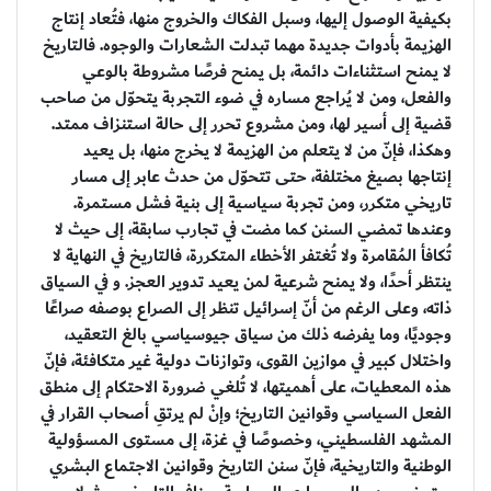
بكيفية الوصول إليها، وسبل الفكاك والخروج منها، فتُعاد إنتاج
الهزيمة بأدوات جديدة مهما تبدلت الشعارات والوجوه. فالتاريخ
لا يمنح استثناءات دائمة، بل يمنح فرصًا مشروطة بالوعي
والفعل، ومن لا يُراجع مساره في ضوء التجربة يتحوّل من صاحب
قضية إلى أسير لها، ومن مشروع تحرر إلى حالة استنزاف ممتد.
وهكذا، فإنّ من لا يتعلم من الهزيمة لا يخرج منها، بل يعيد
إنتاجها بصيغ مختلفة، حتى تتحوّل من حدث عابر إلى مسار
تاريخي متكرر، ومن تجربة سياسية إلى بنية فشل مستمرة.
وعندها تمضي السنن كما مضت في تجارب سابقة، إلى حيث لا
تُكافأ المُقامرة ولا تُغتفر الأخطاء المتكررة، فالتاريخ في النهاية لا
ينتظر أحدًا، ولا يمنح شرعية لمن يعيد تدوير العجز. و في السياق
ذاته، وعلى الرغم من أنّ إسرائيل تنظر إلى الصراع بوصفه صراعًا
وجوديًا، وما يفرضه ذلك من سياق جيوسياسي بالغ التعقيد،
واختلال كبير في موازين القوى، وتوازنات دولية غير متكافئة، فإنّ
هذه المعطيات، على أهميتها، لا تُلغي ضرورة الاحتكام إلى منطق
الفعل السياسي وقوانين التاريخ؛ وإنْ لم يرتقِ أصحاب القرار في
المشهد الفلسطيني، وخصوصًا في غزة، إلى مستوى المسؤولية
الوطنية والتاريخية، فإنّ سنن التاريخ وقوانين الاجتماع البشري