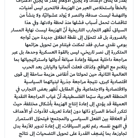
بقدر ما يكافئ الإعداد، ولا يجزي الأوهام بقدر ما يجزي الاعتراف
بالخطأ واستخلاص العبر من الهزيمة. فالتحرير ليس أمنيات،
والنهضة ليست صدفة، والنصر لا يُولد عشوائيًا، ولا ينشأ من
تناقضات تحمل أسباب فشلها منذ لحظة ولادتها. وفي هذا
السياق، تُظهر التجارب التاريخية أنّ الهزيمة ليست نهاية المسار
بالضرورة، بل قد تتحوّل إلى نقطة انطلاق جديدة حين تُواجه
بوعي نقدي صارم. فقد تمكنت فيتنام من تحويل هزائمها
المتكررة إلى نصر تاريخي، ليس بالقوة العسكرية وحدها، بل عبر
مراجعة داخلية عميقة وإعادة صياغة أدواتها واستراتيجياتها بما
يتلاءم مع الواقع. وكذلك فعلت ألمانيا واليابان بعد الحرب
العالمية الثانية، حين تحولتا من أنقاض هزيمة ساحقة إلى قوى
اقتصادية كبرى، نتيجة مراجعة جذرية لبنياتهما السياسية
والاقتصادية والاجتماعية. وفي المقابل، تُظهر بعض التجارب في
المنطقة العربية، سيّما الفلسطينية، أنّ غياب المراجعة النقدية
العميقة قد يؤدي إلى إعادة إنتاج الهزيمة بأشكال مختلفة، حيث
تتكرر أنماط الصراع ذاتها دون إعادة تعريف للأدوات أو الأهداف
أو العلاقة بين الفعل السياسي والمجتمع؛ فيتحوّل الاستمرار
في النهج نفسه، رغم تغير السياقات، إلى إعادة تدوير للأزمة بدل
تجاوزها، بما يُضعِف القدرة على تحويل التضحيات إلى نتائج