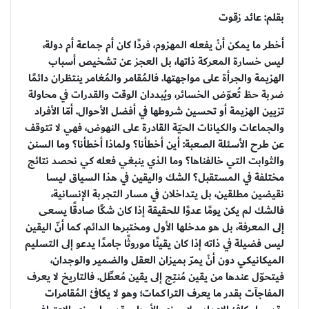
بقلم: عائد زقوت
أخطر ما يمكن أنْ يفعله المهزوم، فردًا كان أم جماعة أم دولة،
ليس خسارة المعركة ذاتها، بل العجز عن تشخيص أسباب
الهزيمة والجرأة على مواجهتها. فالمُقامر والمُغامر ينتظران دائمًا
ضربة حظ تُعوّض الخسائر، ويُبددان الوقت والقدرات في محاولة
تزيين الهزيمة أو تحسين شروطها في أفضل الأحوال. أمّا الأفراد
والجماعات والكيانات الحيّة القادرة على النهوض، فهي لا تتوقف
عن طرح الأسئلة الصعبة: أين أخطأنا؟ ولماذا أخطأنا؟ وما السنن
والثوابت التي خالفناها؟ وما الذي ينبغي فعله كي نحصد نتائج
مختلفة في المستقبل؟ الشك واليقين في هذا السياق ليسا
نقيضين مطلقين، بل يتداخلان في مسار التجربة الإنسانية،
فالشك لم يكن يومًا عدوًا للحقيقة إذا كان شكًا صادقًا يسعى
إلى المعرفة، بل هو مدخلها الأول ومختبرها الدائم. كما أنّ اليقين
ليس فضيلة في ذاته إذا كان يقينًا موروثًا جامدًا يدعو إلى التسليم
الميكانيكي دون أنْ يمرّ بميزان العقل والضمير والوجدان،
فيتحوّل عندها من يقين مُنتِج إلى يقين مُعطِّل. فالتاريخ لا يعرف
المفاجآت بقدر ما يعرف التراكمات؛ وهو لا يكافئ المُقامرات