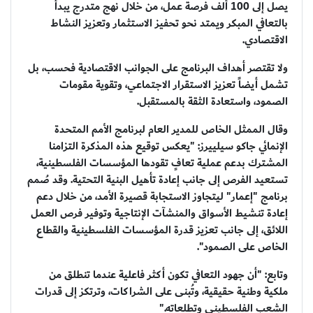
يصل إلى 100 ألف فرصة عمل، من خلال نهج متدرج يبدأ
بالتعافي المبكر ويمتد نحو تحفيز الاستثمار وتعزيز النشاط
الاقتصادي.
ولا تقتصر أهداف البرنامج على الجوانب الاقتصادية فحسب، بل
تشمل أيضاً تعزيز الاستقرار الاجتماعي، وتقوية مقومات
الصمود، واستعادة الثقة بالمستقبل.
وقال الممثل الخاص للمدير العام لبرنامج الأمم المتحدة
الإنمائي جاكو سيلييرز: "يعكس توقيع هذه المذكرة التزامنا
المشترك بدعم عملية تعافٍ تقودها المؤسسات الفلسطينية،
تستعيد الفرص إلى جانب إعادة تأهيل البنية التحتية. وقد صُمم
برنامج "إعمار" ليتجاوز الاستجابة قصيرة الأمد، من خلال دعم
إعادة تنشيط الأسواق والمنشآت الإنتاجية وتوفير فرص العمل
اللائق، إلى جانب تعزيز قدرة المؤسسات الفلسطينية والقطاع
الخاص على الصمود".
وتابع: "أن جهود التعافي تكون أكثر فاعلية عندما تنطلق من
ملكية وطنية حقيقية، وتُبنى على الشراكات، وترتكز إلى قدرات
الشعب الفلسطيني وتطلعاته."