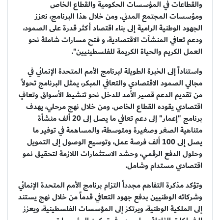
والقطاعات في المؤسسات الحكومية والقطاع الخاص
ومؤسسات المجتمع المدني. ومن خلال هذا البرنامج، نعزز
الجهود الوطنية الرامية إلى بناء اقتصاد أكثر قدرة على الصمود،
ودعم تعافي المنشآت الاقتصادية، و فتح مسارات شاملة نحو
العمل الكريم والحياة الكريمة للفلسطينيين".
واستناداً إلى الخبرة الطويلة لبرنامج الأمم المتحدة الإنمائي في
مجالي الصمود الاقتصادي والتعافي المبكر، يمثل البرنامج تحولاً
من تقديم الدعم قصير الأمد للدخل نحو تنشيط الأسواق وتعافٍ
اقتصادي يقوده القطاع الخاص. ومن خلال نهج مرحلي، يهدف
برنامج "إعمار" إلى دعم تعافي ما يصل إلى 20 ألف منشأة
متناهية الصغر وصغيرة ومتوسطة، والمساهمة في توفير ما
يصل إلى 100 ألف فرصة عمل، وتوسيع الوصول إلى التمويل
وحلول الدفع الرقمي، وحشد الاستثمارات اللازمة لتحقيق نمو
اقتصادي مستدام وشامل.
وتؤكد مذكرة التفاهم مجدداً التزام برنامج الأمم المتحدة الإنمائي
وشركائه الوطنيين بدفع جهود التعافي قدماً من خلال نهج يستند
إلى الملكية الوطنية، ويرتكز إلى المؤسسات الفلسطينية، ويعزز