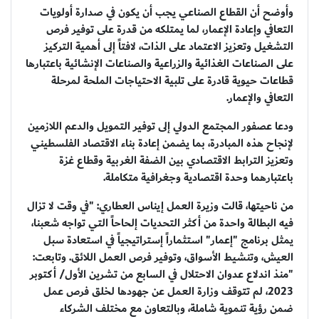
وأوضح أن القطاع الصناعي يجب أن يكون في صدارة أولويات
التعافي وإعادة الإعمار، لما يمتلكه من قدرة على توفير فرص
التشغيل وتعزيز الاعتماد على الذات، لافتاً إلى أهمية التركيز
على الصناعات الغذائية والزراعية والصناعات الإنشائية باعتبارها
قطاعات حيوية قادرة على تلبية الاحتياجات الملحة لمرحلة
التعافي والإعمار.
ودعا عصفور المجتمع الدولي إلى توفير التمويل والدعم اللازمين
لإنجاح هذه المبادرة، بما يضمن إعادة بناء الاقتصاد الفلسطيني
وتعزيز الترابط الاقتصادي بين الضفة الغربية وقطاع غزة
باعتبارهما وحدة اقتصادية وجغرافية متكاملة.
من ناحيتها، قالت وزيرة العمل إيناس العطاري: "في وقت لا تزال
فيه البطالة واحدة من أكثر التحديات إلحاحاً التي تواجه شعبنا،
يمثل برنامج "إعمار" استثماراً إستراتيجياً في استعادة سبل
العيش، وتنشيط الأسواق، وتوفير فرص العمل اللائق. وتابعت:
"منذ اندلاع عدوان الاحتلال في السابع من تشرين الأول/ أكتوبر
2023، لم تتوقف وزارة العمل عن جهودها لخلق فرص عمل
ضمن رؤية تنموية شاملة، وبالتعاون مع مختلف الشركاء