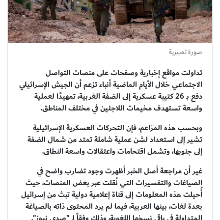
صورة تعبيرية
تداولت مواقع إخبارية وصفحات على منصات التواصل
الاجتماعي خلال الأيام الماضية أنباء تزعم أن الجيش الإسرائيلي
دفع بـ 26 كتيبة عسكرية إلى الضفة الغربية، تمهيدًا لعملية
واسعة تستهدف مخيمات اللاجئين في مختلف المناطق.
وبحسب هذه المزاعم، فإن التحركات العسكرية الإسرائيلية
تشير إلى استعداد لشن عملية شاملة تمتد من شمال الضفة
إلى جنوبها، وتشمل اقتحامات واعتقالات واسعة النطاق.
غير أن مراجعة أصل الخبر أظهرت وجود تضارب واضح في
الصياغات والتفسيرات التي نُقلت عبر بعض المنصات، حيث
أُحيلت هذه المعلومات إلى قناة إعلامية دولية تبث من إسرائيل
بعدة لغات، بينها العربية، فيما لم يرد المحتوى ذاته بالصياغة
المتداولة في باقي نسخها اللغوية، وذلك وفقاً لـ "صدى نيوز".