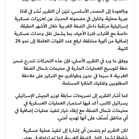
وبالعودة إلى المصدر الأساسي، تبيّن أن التقرير نُشر في قناة
عبرية محلية، وتناول في مضمونه الحديث عن تعزيزات عسكرية
إسرائيلية مرتقبة داخل الضفة الغربية خلال الأشهر المقبلة،
خاصة مع اقتراب فترة الأعياد، بما يشمل نقل وحدات عسكرية
إضافية من ألوية مختلفة، لرفع عدد القوات العاملة إلى نحو 26
كتيبة.
ووفق ما ورد في التقرير الأصلي، فإن هذه التحركات تندرج ضمن
خطة لتوسيع العمليات الجارية في مخيمات شمال الضفة
الغربية، لا سيما في جنين وطولكرم، مع التركيز على ملاحقة
المطلوبين وتفكيك الخلايا المسلحة.
كما أشار التقرير إلى تصريحات سابقة لوزير الجيش الإسرائيلي
يسرائيل كاتس، أكد فيها استمرار العمليات العسكرية في
مخيمات شمال الضفة، مع إبقاء خيار تنفيذ عمليات إضافية في
أي مناطق تُصنّف على أنها تهديد أمني.
لكن التقرير لم يتضمن أي إشارة إلى تنفيذ عملية عسكرية
شاملة تشمل كامل الضفة الغربية، كما تم تداوله في بعض