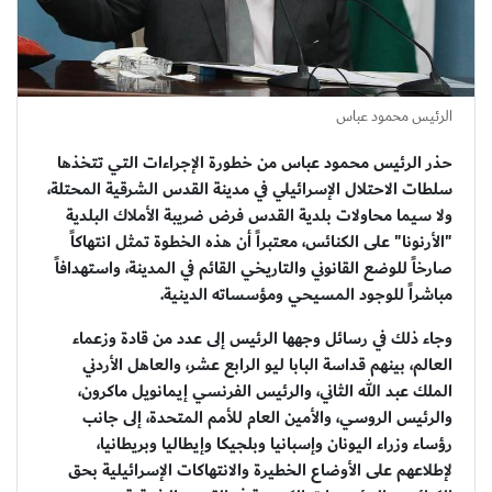
الرئيس محمود عباس
حذر الرئيس محمود عباس من خطورة الإجراءات التي تتخذها
سلطات الاحتلال الإسرائيلي في مدينة القدس الشرقية المحتلة،
ولا سيما محاولات بلدية القدس فرض ضريبة الأملاك البلدية
"الأرنونا" على الكنائس، معتبراً أن هذه الخطوة تمثل انتهاكاً
صارخاً للوضع القانوني والتاريخي القائم في المدينة، واستهدافاً
مباشراً للوجود المسيحي ومؤسساته الدينية.
وجاء ذلك في رسائل وجهها الرئيس إلى عدد من قادة وزعماء
العالم، بينهم قداسة البابا ليو الرابع عشر، والعاهل الأردني
الملك عبد الله الثاني، والرئيس الفرنسي إيمانويل ماكرون،
والرئيس الروسي، والأمين العام للأمم المتحدة، إلى جانب
رؤساء وزراء اليونان وإسبانيا وبلجيكا وإيطاليا وبريطانيا،
لإطلاعهم على الأوضاع الخطيرة والانتهاكات الإسرائيلية بحق