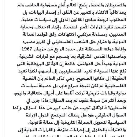
والاستيطان والحصار يضع العالم أمام مسؤولية الحاضر. ولم
يعد كافياً الاكتفاء بالتعبير عن القلق أو إصدار البيانات، بل
المطلوب ترجمة مبادئ القانون الدولي إلى سياسات عملية،
تضمن تنفيذ قرارات الأمم المتحدة، وإنهاء الاحتلال، وحماية
المدنيين، ومساءلة مرتكبي الانتهاكات وفق قواعد العدالة
الدولية، واحترام حق الشعب الفلسطيني في تقرير مصيره
وإقامة دولته المستقلة على حدود الرابع من حزيران 1967
وعاصمتها القدس الشرقية، بما ينسجم مع قرارات الشرعية
الدولية ومبدأ حل الدولتين. خاتمة إن الوثائق البريطانية التي
رُفع عنها السرية لا تعيد الفلسطينيين إلى أرضهم، لكنها تعيد
الحقيقة إلى مكانها الصحيح. وهي تذكر العالم بأن القضية
الفلسطينية لم تكن نتيجة صراع عابر، بل حصيلة سياسات
دولية وقرارات تاريخية تركت آثارها على أجيال متعاقبة. واليوم،
وبعد أكثر من سبعة عقود، لم يعد السؤال: ماذا جرى في
فلسطين؟ فالوثائق تجيب عن جانب كبير من هذا السؤال. وإنما
السؤال الحقيقي هو: هل يمتلك المجتمع الدولي الإرادة
السياسية لتحويل المعرفة التاريخية إلى عدالة قانونية،
والاعتراف بالحقوق إلى إجراءات ملزمة، والقرارات الدولية إلى