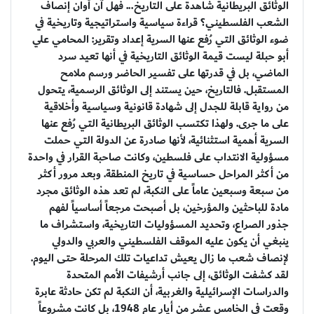
الوثائق البريطانية شاهدة على التاريخ... فهل آن أوان إنصاف
الشعب الفلسطيني؟ قراءة سياسية واستراتيجية وتاريخية في
ضوء الوثائق التي رُفع عنها السرية إعداد وتقرير: المحامي علي
أبو حبلة ليست قيمة الوثائق التاريخية في أنها تعيد سرد
الماضي، بل في قدرتها على تفسير الحاضر ورسم ملامح
المستقبل. فالتاريخ، حين يستند إلى الوثائق الرسمية، يتحول
من رواية قابلة للجدل إلى شهادة قانونية وسياسية وأخلاقية
على ما جرى. ولهذا تكتسب الوثائق البريطانية التي رُفع عنها
السرية أهمية استثنائية، لأنها صادرة عن الدولة التي حملت
مسؤولية الانتداب على فلسطين، وكانت صاحبة القرار في واحدة
من أكثر المراحل حساسية في تاريخ المنطقة. وبعد مرور أكثر
من سبعة وسبعين عاماً على النكبة، لم تعد هذه الوثائق مجرد
مادة للباحثين والمؤرخين، بل أصبحت مرجعاً أساسياً لفهم
جذور الصراع، وتحديد المسؤوليات التاريخية، واستشراف ما
ينبغي أن يكون عليه الموقف الفلسطيني والعربي والدولي
لإنصاف شعب ما زال يعيش تداعيات تلك المرحلة حتى اليوم.
لقد كشفت الوثائق، إلى جانب أرشيفات الأمم المتحدة
والدراسات الإسرائيلية والغربية، أن النكبة لم تكن حادثة عابرة
وقعت في الخامس عشر من أيار عام 1948، بل كانت مشروعاً