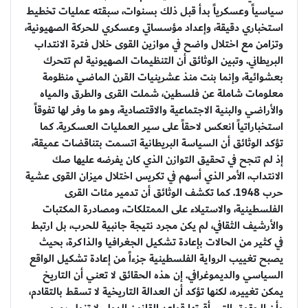
سياسياً وعسكرياً بدأ قبل ذلك بسنوات، سبقته عمليات تخطيط
استخباري دقيقة، وإعداد مؤسساتي وعسكري للحركة الصهيونية،
وتزامن مع اختلال واضح في موازين القوى خلال فترة الانتداب
البريطاني. وتبين الوثائق أن التنظيمات الصهيونية لم تتحرك
بعشوائية، وإنما بنت منذ عشرينيات القرن الماضي منظومة
معلومات شاملة عن فلسطين، شملت القرى والطرق والمياه
والأراضي والبنية الاجتماعية والاقتصادية، وهو ما وفر لها تفوقاً
استخباراتياً انعكس لاحقاً على سير العمليات العسكرية. كما
تؤكد الوثائق أن السياسة البريطانية اتسمت بتناقضات عميقة،
إذ لم تنجح في تحقيق التوازن الذي كان يفرضه عليها صك
الانتداب، الأمر الذي أسهم في تكريس اختلال ميزان القوى عشية
حرب 1948. كما تكشف الوثائق أن تدمير مئات القرى
الفلسطينية، والاستيلاء على الممتلكات، ومصادرة المكتبات
والأرشيف الثقافي، لم يكن مجرد نتيجة جانبية للحرب، بل ارتبط
في كثير من الحالات بإعادة تشكيل الجغرافيا والذاكرة، بحيث
يصبح تغييب الرواية الفلسطينية جزءاً من إعادة تشكيل الواقع
السياسي والديموغرافي. إن هذه الحقائق لا تعني أن التاريخ
يمكن تغييره، لكنها تؤكد أن العدالة التاريخية لا تسقط بالتقادم،