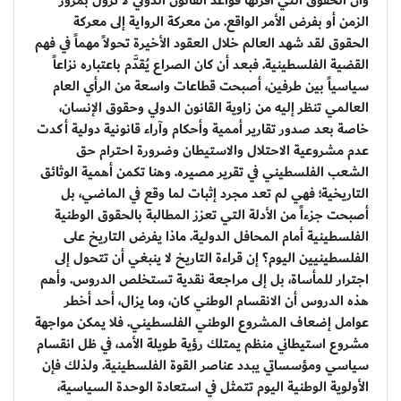
وأن الحقوق التي أقرتها قواعد القانون الدولي لا تزول بمرور
الزمن أو بفرض الأمر الواقع. من معركة الرواية إلى معركة
الحقوق لقد شهد العالم خلال العقود الأخيرة تحولاً مهماً في فهم
القضية الفلسطينية. فبعد أن كان الصراع يُقدَّم باعتباره نزاعاً
سياسياً بين طرفين، أصبحت قطاعات واسعة من الرأي العام
العالمي تنظر إليه من زاوية القانون الدولي وحقوق الإنسان،
خاصة بعد صدور تقارير أممية وأحكام وآراء قانونية دولية أكدت
عدم مشروعية الاحتلال والاستيطان وضرورة احترام حق
الشعب الفلسطيني في تقرير مصيره. وهنا تكمن أهمية الوثائق
التاريخية؛ فهي لم تعد مجرد إثبات لما وقع في الماضي، بل
أصبحت جزءاً من الأدلة التي تعزز المطالبة بالحقوق الوطنية
الفلسطينية أمام المحافل الدولية. ماذا يفرض التاريخ على
الفلسطينيين اليوم؟ إن قراءة التاريخ لا ينبغي أن تتحول إلى
اجترار للمأساة، بل إلى مراجعة نقدية تستخلص الدروس. وأهم
هذه الدروس أن الانقسام الوطني كان، وما يزال، أحد أخطر
عوامل إضعاف المشروع الوطني الفلسطيني. فلا يمكن مواجهة
مشروع استيطاني منظم يمتلك رؤية طويلة الأمد، في ظل انقسام
سياسي ومؤسساتي يبدد عناصر القوة الفلسطينية. ولذلك فإن
الأولوية الوطنية اليوم تتمثل في استعادة الوحدة السياسية،