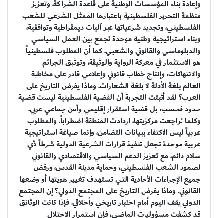
وإعادة بناء المؤسسات الوطنية على قاعدة الشراكة، وتعزيز
منظمة التحرير الفلسطينية باعتبارها الممثل الشرعي للشعب
الفلسطيني، وتجديد شرعياتها عبر آليات ديمقراطية وتوافقية،
وبناء استراتيجية وطنية موحدة تجمع بين العمل السياسي
والدبلوماسي والقانوني والشعبي. كما أن المطلوب فلسطينياً
هو الاستثمار في معركة الرواية والوثيقة، وتوثيق الجرائم
والانتهاكات، وإنتاج خطاب قانوني وإعلامي قادر على مخاطبة
العالم بلغة الأدلة لا بلغة الشعارات. وماذا يفرض التاريخ على
العرب؟ لقد أثبتت التجربة أن القضية الفلسطينية ليست قضية
حدود فحسب، بل قضية استقرار إقليمي وأمن جماعي عربي.
وكلما تراجعت مركزيتها، ازدادت المنطقة اضطراباً. والمطلوب
عربياً ليس الاكتفاء ببيانات التضامن، وإنما صياغة استراتيجية
عربية موحدة تجعل تنفيذ قرارات الشرعية الدولية شرطاً لأي
سلام دائم، مع تعزيز الدعم السياسي والاقتصادي والقانوني
لصمود الشعب الفلسطيني، وحماية مدينة القدس، ورفض
جميع الإجراءات الأحادية التي تستهدف تغيير هويتها أو وضعها
القانوني. وماذا يفرض التاريخ على المجتمع الدولي؟ إن المجتمع
الدولي يقف اليوم أمام اختبار تاريخي وأخلاقي. فإذا كانت الوثائق
قد كشفت مسؤوليات الماضي، فإن استمرار الاحتلال