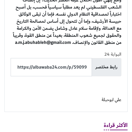
واقع ينهي أطول احتلال عرفه العصر الحديث؟ إن إنصاف
الشعب الفلسطيني لم يعد مطلباً سياسياً فحسب، بل أصبح
اختباراً لمصداقية النظام الدولي نفسه. فإما أن تبقى الوثائق
حبيسة الأرشيف، وإما أن تتحول إلى أساس لمصالحة التاريخ
مع العدالة، ولإقامة سلام عادل وشامل يضمن الأمن والكرامة
والحقوق لجميع شعوب المنطقة، بعيداً عن منطق القوة، وقريباً
من منطق القانون والإنصاف.
a.m.j.abuhableh@gmail.com
البوابة 24
رابط مختصر
علي ابوحبلة
الأكثر قراءة