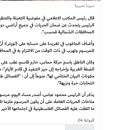
صورة تعبيرية
قال رئيس المكتب الاعلامي في مفوضية التعبئة والتنظي
الرئيس يتحدث عن ضمان الحريات في جميع أراضي دول
المحافظات الشمالية فحسب".
وأضاف الجاغوب في تغريدة على حسابه على (تويتر): 
للمرسوم وتهرب في ذات الوقت من الالتزام به في المحاف
وكان الناطق باسم حركة حماس، حازم قاسم، عقب على ال
الضفة الغربية وإخراجه إلى حيز التنفيذ في قادم الأيام”
مكونات البيان الختامي لها”. منوهاً إلى أن : "الفصائ
انتخابات حرة ونزيهة”.
يذكر أن الرئيس محمود عباس، أصدر مساء اليوم، مرسوماً 
مناخات الحريات العامة، على أن يكون المرسوم ملزما ل
ما اتفقت عليه الفصائل الفلسطينية في اجتماعها الأخير 
البوابة 24