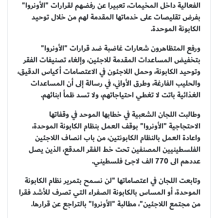
الفعالية داخل المخيمات، تعبيرا عن رفضهم لقرارات "الأونروا"
بفرض تقليصات على خدماتها المقدمة لهم من خلال توحيد
الكابونة الموحدة.
ورفع المتظاهرون شعارات غاضبة ضد قرارات "الأونروا"
بتخفيض المساعدات المقدمة للاجئين، وإلغاء تصنيفات الفقر
وتوحيد الكابونة، وحمل اللاجئون في الاعتصامات أكياس الدقيق،
والحليب الفارغة، وطرق الأواني، في رسالة إلى أن المساعدات
الغذائية باتت لا تغطي احتياجاتهم، ولا تسد ظمأ ابنائهم.
وطالبت اللجان الشعبية في خطابها الموحد في وقفاتها
الاحتجاجية "الأونروا" بوقف العمل بنظام الكابونة الموحدة،
واعادة العمل بالنظام الكابونتين، من باب انصاف اللاجئين
الفلسطينيين المصنفين تحت خط الفقر المدقع، الذين يصل
عددهم الى 770 الف لاجئ فلسطيني.
وتابعت اللجان في اعتصاماتها "لن نسمح بتمرير نظام الكابونة
الموحدة، أو المساس بالكابونة الصفراء التي تصرف للأشد فقرا
من مجتمع اللاجئين"، مطالبة "الأونروا" بالتراجع عن قرارها.