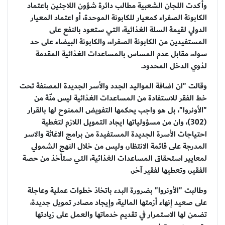
وأكدت اللجان الشعبية مطالب دائرة شؤون اللاجئين باعتماد
الكابونة الصفراء كمعيار للكابونة الموحدة، أو اعتماد المعيار
الدولي لقيمة السلة الغذائية، التي ستعود بالنفع على
المستفيدين من الكابونة الصفراء، والكابونة البيضاء على حد
سواء، مقابل عدم المساس بالمساعدات الغذائية المقدمة
لذوي الدخل المحدود.
وقالت "ان اضافة المواليد الجدد والأسر الجديدة المصنفة تحت
خط الفقر للاستفادة من المساعدات الغذائية ليس منّة من
"الأونروا"، بل هو واجب يحكمها التفويض الممنوح لها بالقرار
(302)، وان من مسؤولياتها ايجاد التمويل اللازم لتغطية
احتياجات الأسرة الجديدة المستفيدة من برامج الاغاثة والاسر
المدرجة على قائمة الانتظار، وليس من خلال النهج الشمولي
لمعايير استحقاق المساعدات الغذائية، التي ستأخذ من حصة
الفقير، وتعطيها لفقير آخر.
وطالبت "الأونروا" بضرورة البدء باتخاذ خطوات عملية وعاجلة
على صعيد إنهاء أزمتها المالية، وإيجاد مصادر تمويل جديدة،
تضمن لها الاستمرار في تقديم خدماتها والعمل على زيادتها