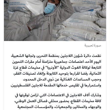
صورة تعبيرية
نظمت دائرة شؤون اللاجئين بمنظمة التحرير، ولجانها الشعبية،
اليوم الأحد، اعتصامات جماهيرية متزامنة أمام مقرات التموين
التابعة لوكالة الغوث الدولية "الأونروا" في مخيمات قطاع غزة
الثمانية، رفضا لقرارها بتوحيد الكابونة وإلغاء تصنيفات الفقر،
وحجب المساعدات الغذائية عن ذوي الدخل المحدود،
واستمرارها في تقليص خدماتها المقدمة للاجئين الفلسطينيين.
وشارك آلاف اللاجئين في الاعتصامات التي تزامن توقيتها في
كافة مخيمات القطاع، بحضور ممثلي فصائل العمل الوطني،
والوجهاء، والمخاتير، والجمعيات، والمؤسسات المجتمعية