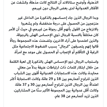
الذهنية، وأوضح ستانالاند أن النتائج كانت مذهلة، وكشفت عن
الأفكار العدوانية لدى بعض الرجال دون غيرهم.
وبدا الرجال الذين جاء إحساسهم بالذكورة من الداخل غير
منزعجين من الحصول على درجة منخفضة، ولم يشعروا
بالانزعاج من القول بأنهم أقل رجولة من غيرهم، في حيث أن الأمر
كان مختلفاً بالنسبة للرجال ذوي الإحساس الهش بالرجولة،
والذين اعتمدوا على آراء الآخرين، وتضمنت هذه المجموعة رجالًا
قالوا إنهم يتصرفون "كرجال" بسبب الضغوط الاجتماعية مثل
الرغبة في التأقلم أو الإعجاب أو الحصول على موعد مع امرأة.
واستجاب الرجال ذوو الإحساس الهش بالذكورة إلى لعبة الكلمة
من خلال ابتكار كلمات ذات ارتباطات عنيفة بدلاً من معاني
محايدة، وكانت هذه الاستجابات العدوانية أقوى بين الشباب
الذين تتراوح أعمارهم بين 18 و 29 عامًا، وكانت الاستجابة أكثر
اعتدالًا بين الرجال الذين تتراوح أعمارهم بين 30 و 37 عامًا،
وكانت أقل عدوانية بين المجموعة الأكبر سنًا من المشاركين،
الذين تزيد أعمارهم عن 38 عام.