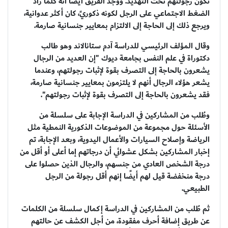
تكون رجولتهم تحت التهديد. ووجد الفريق أيضاً أنه كلما زاد
الضغط الاجتماعي على الرجل لكونه ذكوريً، كان أكثر عدوانية،
ويرجع ذلك إلى الحاجة إلى الالتزام بمعايير جنسانية صارمة.
وقال المؤلف الرئيسي للدراسة آدم ستانالاند وهو طالب
دكتوراة في علم النفس بجامعة ديوك "إن العديد من الرجال
يشعرون بالحاجة إلى التصرف بقوة لإثبات رجولتهم، وعندما
يشعر هؤلاء الرجال أنهم لا يلتزمون بمعايير جنسانية صارمة،
فقد يشعرون بالحاجة إلى التصرف بقوة لإثبات رجولتهم".
وطُلب من المشاركين في الدراسة الإجابة على سلسلة من
الأسئلة حول مجموعة من الموضوعات الذكورية النمطية مثل
الرياضة وإصلاح السيارات والأعمال اليدوية، وبعد الإجابة، تم
إخبار المشاركين بشكل عشوائي أن درجاتهم إما أعلى أو أقل من
درجة الشخص العادي من جنسهم، والرجال الذين حصلوا على
درجة منخفضة قيل لهم أيضًا إنهم أقل رجولة من الرجل
الطبيعي.
ثم طُلب من المشاركين في الدراسة إكمال سلسلة من الكلمات
عن طريق إضافة أحرف مفقودة، من أجل الكشف عن حالتهم