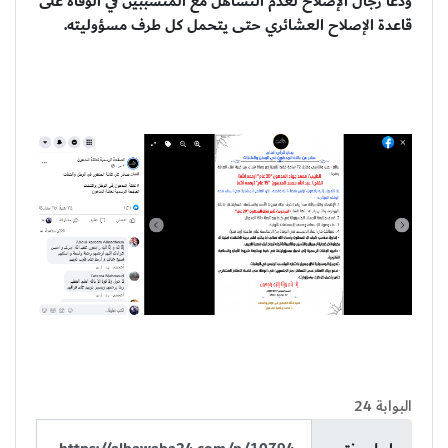
ودعا رجال الإصلاح لعدم التساهل مع المتسببين في الوفاة على
قاعدة الإصلاح العشائري حتى يتحمل كل طرف مسؤوليته.
البوابة 24