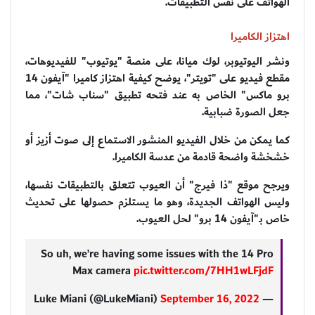
الهواتف على نفس التطبيقات.
اهتزاز الكاميرا
ونشر اليوتيوبر، لوك ميانا، على منصة "يوتيوب" للفيديوهات،
مقطع فيديو على "تويتر"، يوضح كيفية اهتزاز كاميرا "آيفون 14
برو ماكس" الخاص به عند فتحه تطبيق "سناب شات"، مما
جعل الصورة ضبابية.
كما يمكن من خلال الفيديو المنشور الاستماع إلى صوت أزيز أو
خشخشة واضحة قادمة من عدسة الكاميرا.
ويرجح موقع "ذا فيرج" أن العيوب تتعلق بالتطبيقات نفسها،
وليس الهواتف الجديدة، وهو ما يستلزم حصولها على تحديث
خاص بـ"آيفون 14 برو" لحل العيوب.
So uh, we’re having some issues with the 14 Pro
Max camera
pic.twitter.com/7HH1wLFjdF
September 16, 2022
— Luke Miani (@LukeMiani)