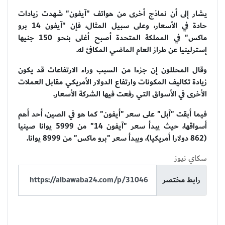
يشار إلى أن نماذج أخرى من هواتف "آيفون" شهدت زيادات
حادة في الأسعار، وعلى سبيل المثال، فإن "آيفون 14 برو
ماكس" في المملكة المتحدة أصبح أغلى بنحو 150 جنيها
إسترلينيا عن طراز العام الماضي المكافئ له.
وقال المحللون إن جزءا من السبب وراء الارتفاعات قد يكون
زيادة تكاليف المكونات وارتفاع الدولار الأمريكي مقابل العملات
الأخرى في الأسواق التي رفعت فيها الشركة الأسعار.
فيما أبقت "آبل" على سعر "أيفون" كما هو في الصين، أحد أهم
أسواقها، حيث يبدأ سعر "آيفون 14" من 5999 يوانا صينيا
(862 دولارا أمريكيا)، ويبدأ سعر "برو ماكس" من 8999 يوانا.
سكاي نيوز
رابط مختصر