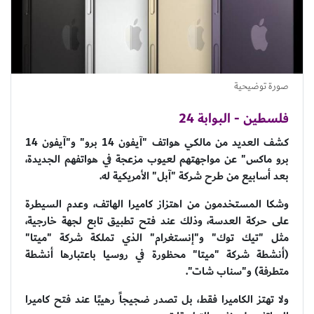
صورة توضيحية
فلسطين - البوابة 24
كشف العديد من مالكي هواتف "آيفون 14 برو" و"آيفون 14
برو ماكس" عن مواجهتهم لعيوب مزعجة في هواتفهم الجديدة،
بعد أسابيع من طرح شركة "آبل" الأمريكية له.
وشكا المستخدمون من اهتزاز كاميرا الهاتف، وعدم السيطرة
على حركة العدسة، وذلك عند فتح تطبيق تابع لجهة خارجية،
مثل "تيك توك" و"إنستغرام" الذي تملكة شركة "ميتا"
(أنشطة ‏شركة "ميتا" محظورة في روسيا باعتبارها أنشطة
متطرفة) و"سناب شات".
ولا تهتز الكاميرا فقط، بل تصدر ضجيجاً رهيبًا عند فتح كاميرا