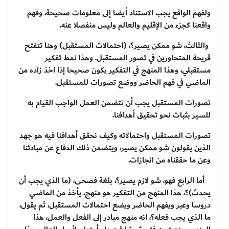
ولفهم الواقع يجب الاستناد أيضا إلى معلومات صحيحة، وفهم
واقعنا كجزء من الإقليم والعالم وليس منفصلا عنه.
والثالث، شو ممكن يصير؟، (احتمالات المستقبل) وهنا تتفتح
قريحة المتحاورين في تصور المستقبل. وهذا نمط تفكير
مستقبلي، وهذا المنهج في التفكير يكون صحيحا إذا اخذ زاده من
الماضي في فهم الحاضر ووضع تصورات للمستقبل.
تصورات المستقبل يجب أن تتضمن العمل الواجب القيام به
للسير بثبات نحو تحقيق أهدافنا.
تصورات المستقبل واحتمالاته وكيف نحقق أهدافنا فيه هو جهد
الذين يقولون شو ممكن يصير، ويتضمن ذلك الدفاع عن مبادئنا
وعن ما حققناه من انجازات.
أما الرابع فهو، شو لازم يصير؟، بلغة فصحى، (ما الذي يجب أن
يحدث)؟، هذا المنهج من التفكير هو منهج، يأخذ من الماضي
دروسا وعبر ويفهم الحاضر ويضع احتمالات المستقبل، ثم يقول،
ما الذي يجب فعله؟، انه منهج مبادر إلى الفعل والعمل، هذا