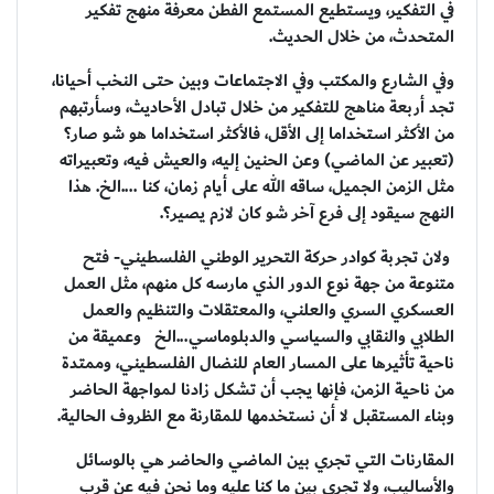
في التفكير، ويستطيع المستمع الفطن معرفة منهج تفكير
المتحدث، من خلال الحديث.
وفي الشارع والمكتب وفي الاجتماعات وبين حتى النخب أحيانا،
تجد أربعة مناهج للتفكير من خلال تبادل الأحاديث، وسأرتبهم
من الأكثر استخداما إلى الأقل، فالأكثر استخداما هو شو صار؟
(تعبير عن الماضي) وعن الحنين إليه، والعيش فيه، وتعبيراته
مثل الزمن الجميل، ساقه الله على أيام زمان، كنا ....الخ. هذا
النهج سيقود إلى فرع آخر شو كان لازم يصير؟.
ولان تجربة كوادر حركة التحرير الوطني الفلسطيني- فتح
متنوعة من جهة نوع الدور الذي مارسه كل منهم، مثل العمل
العسكري السري والعلني، والمعتقلات والتنظيم والعمل
الطلابي والنقابي والسياسي والدبلوماسي...الخ وعميقة من
ناحية تأثيرها على المسار العام للنضال الفلسطيني، وممتدة
من ناحية الزمن، فإنها يجب أن تشكل زادنا لمواجهة الحاضر
وبناء المستقبل لا أن نستخدمها للمقارنة مع الظروف الحالية.
المقارنات التي تجري بين الماضي والحاضر هي بالوسائل
والأساليب، ولا تجري بين ما كنا عليه وما نحن فيه عن قرب