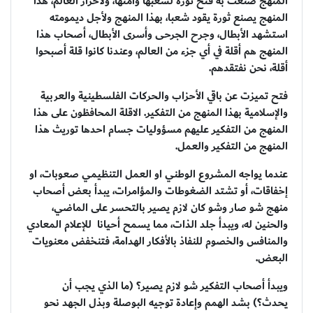
المنهج صنعت به فتح ثورة لشعبها وأمتها، ولأحرار العالم، هذا
المنهج يصنع ثورة يقود شعبا، بهذا المنهج ولأجل ديمومته
استشهد الأبطال، وجرح الجرحى وأسرى الأبطال، أصحاب هذا
المنهج هم أقلة في أي جزء من العالم، وعندنا كانوا قلة أصبحوا
أقلة، نحن نفتقدهم.
فتح تميزت عن باقي الأحزاب والحركات الفلسطينية والعربية
والإسلامية بهذا المنهج من التفكير. الاقلة المحافظون على هذا
المنهج من التفكير عليهم مسؤوليات جسام احدها توريث هذا
المنهج من التفكير والعمل.
عندما يواجه المشروع الوطني او العمل التنظيمي صعوبات، او
إخفاقات، أو تشتد الضغوطات والمؤامرات، يبدأ بعض أصحاب
منهج شو صار وشو كان لازم يصير بالتحسر على الماضي،
والحنين له، ويبدأ جلد الذات، مما يسمح أحيانا للإعلام المعادي
والمنافس والخصوم للنفاذ بالأفكار الهدامة، فتنخفض معنويات
البعض.
ويبدأ أصحاب التفكير شو لازم يصير؟ (ما الذي يجب أن
يحدث؟) بشد الهمم وإعادة توجيه البوصلة وبذل الجهد نحو