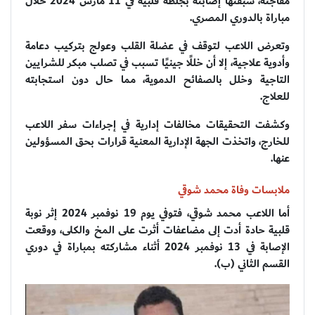
مفاجئة، سبقتها إصابته بجلطة قلبية في 11 مارس 2024 خلال
مباراة بالدوري المصري.
وتعرض اللاعب لتوقف في عضلة القلب وعولج بتركيب دعامة
وأدوية علاجية، إلا أن خللًا جينيًا تسبب في تصلب مبكر للشرايين
التاجية وخلل بالصفائح الدموية، مما حال دون استجابته
للعلاج.
وكشفت التحقيقات مخالفات إدارية في إجراءات سفر اللاعب
للخارج، واتخذت الجهة الإدارية المعنية قرارات بحق المسؤولين
عنها.
ملابسات وفاة محمد شوقي
أما اللاعب محمد شوقي، فتوفي يوم 19 نوفمبر 2024 إثر نوبة
قلبية حادة أدت إلى مضاعفات أثرت على المخ والكلى، ووقعت
الإصابة في 13 نوفمبر 2024 أثناء مشاركته بمباراة في دوري
القسم الثاني (ب).