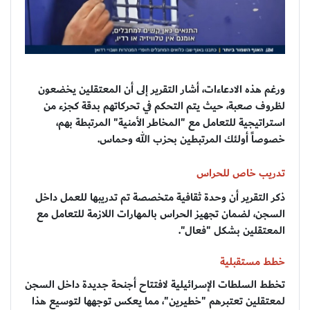
ورغم هذه الادعاءات، أشار التقرير إلى أن المعتقلين يخضعون
لظروف صعبة، حيث يتم التحكم في تحركاتهم بدقة كجزء من
استراتيجية للتعامل مع "المخاطر الأمنية" المرتبطة بهم،
خصوصاً أولئك المرتبطين بحزب الله وحماس.
تدريب خاص للحراس
ذكر التقرير أن وحدة ثقافية متخصصة تم تدريبها للعمل داخل
السجن، لضمان تجهيز الحراس بالمهارات اللازمة للتعامل مع
المعتقلين بشكل "فعال".
خطط مستقبلية
تخطط السلطات الإسرائيلية لافتتاح أجنحة جديدة داخل السجن
لمعتقلين تعتبرهم "خطيرين"، مما يعكس توجهها لتوسيع هذا