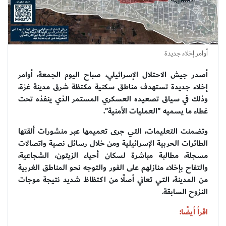
أوامر إخلاء جديدة
أصدر جيش الاحتلال الإسرائيلي، صباح اليوم الجمعة، أوامر
إخلاء جديدة تستهدف مناطق سكنية مكتظة شرق مدينة غزة،
وذلك في سياق تصعيده العسكري المستمر الذي ينفذه تحت
غطاء ما يسميه "العمليات الأمنية".
وتضمنت التعليمات، التي جرى تعميمها عبر منشورات ألقتها
الطائرات الحربية الإسرائيلية ومن خلال رسائل نصية واتصالات
مسجلة، مطالبة مباشرة لسكان أحياء الزيتون، الشجاعية،
والتفاح بإخلاء منازلهم على الفور والتوجه نحو المناطق الغربية
من المدينة، التي تعاني أصلًا من اكتظاظ شديد نتيجة موجات
النزوح السابقة.
اقرأ أيضًا: