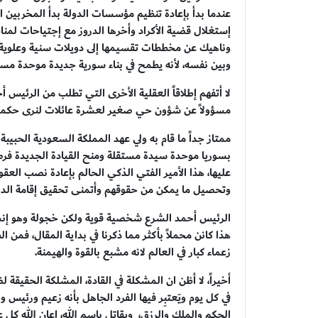
عندما بدأ بإعادة تنظيم مؤسسات الدولة بدأ المخربين ا
إستغلال قضية الأكراد وأخرها الدروز مع إجتياحات لم
وناهيك عن مخططات تقسيمها إلى دويلات سنية وعلوية 
وبين نفسه، لأنه يطمح في بناء سورية جديدة موحدة مستقلة أ
لا أتفهم إطلاقاً العقلية الأخرى التي تطلب من الرئيس
مسؤولاً عن شؤون حي صغير لعشرة عائلات لنرى حكمته
ممتاز جداً ما قام به ولي عهد المملكة السعودية الحبيب
بسوريا موحدة سيدة مستقلة ومنح القيادة الجديدة فرصة 
عليها، هذا الأمير الفتي الذكي الحالم بإعادة نصب ال
وتحصيل ما يمكن من حقوقهم وأتمنى تحقيق إقامة الدولة
الرئيس أحمد الشرع شخصية قوية ولكن خجولة وهو إنسان 
هذا كانن محملاً بأكثر مما ذكرنا في بداية المقال، فم
زعماء كبار في العالم لانه مشبع بالقوة والهيمنة.
أخيراً، لا أظن ان المشكلة في القادة، المشلكة الحقيقة
في كل يوم ويَعتبِر فيها الفرد الجاهل بأنه زعيم ورئيس 
الحكم والملك والرزق، ويقاتل بإسم الله، اعان الله كل