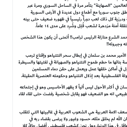
لعالمين "الصهاينة" بتأمر مرة في الساحل السوري ومرة عبر
ناطق جنوب سوريا مع أطماع دول عديدة في الأرض السورية
ودرزية كل ذلك لعب دوراً رئيسياً في ظهوره ضعيف حتى بينه
منة مزدهرة لشعب قُتِل وشُرِد على مدى ١٤ عاماً.
 أحمد الشرع منازلة الرئيس ترامب!! أتمنى أن يكون هذا الشخص
 وجبروته!!
ة الأمير محمد بن سلمان في إبطال سحر النتنياهو وإقناع ترمب
بنائها ما حطم طموح النتنياهو والصهيانة في تفتيتها والسيطرة
عقول في أماكن خلقها عمل ويعمل على حقن دماء المسلمين
 الفلسطينية بعد إذلال النتنياهو وحكومته العنصرية المقيتة.
في أكثر الأحول ليس ألياً لا يظهر الأحاسيس وهو في إجتماعه
ن الطبيعي انه هو الضعيف فهو يقابل شخصية رفضت حتى لقاء لقاء
 لضعف الامة العربية هي الشعوب العربية في غالبيتها التي تتقلب
وان الله لم يخلق مثله، حسود وغيور ولا يرضى بقضاء ربه في
 عاقل في هذا الدنيا، وهل نحن كشعب فلسطيني أفضل حالاً، كلا