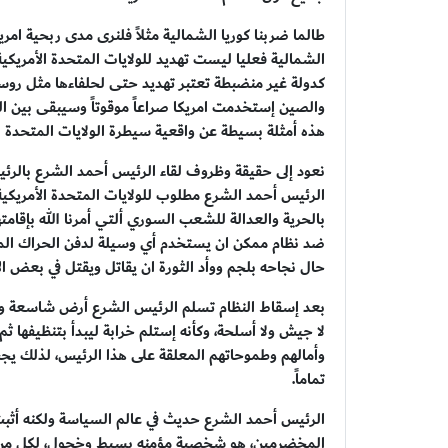
طالما ضربنا كوريا الشمالية مثلاً فلنرى مدى ربحية امري
الشمالية فعليا ليست تهديد للولايات المتحدة الأمريكية 
كدولة غير منضبطة تعتبر تهديد حتى لحلفاءها مثل روسي
والصين إستخدمت امريكا صراعاً موقوتاً وسيبقى بين ا
هذه أمثلة بسيطة عن واقعية سيطرة الولايات المتحدة ال
نعود إلى حقيقة وظروف لقاء الرئيس أحمد الشرع بالرئ
الرئيس أحمد الشرع مطلوب للولايات المتحدة الأمريكية
بالحرية والعدالة للشعب السوري ألتي أمرنا الله بإقامت
ضد نظام ممكن ان يستخدم أي وسيلة لدفن الحراك المطال
حال نجاحه بلجم ووأد الثورة ان يقاتل ويقتل في بعض ال
بعد إسقاط النظام تسلم الرئيس الشرع أرض شاسعة وشعب 
لا جيش ولا أسلحة، وكأنه إستلم خرابة ليبدأ بتنظيفها ثم 
وأمالهم وطموحاتهم المعلقة على هذا الرئيس، لذلك يجب 
تماماً.
الرئيس أحمد الشرع حديث في عالم السياسة ولكنه أثبت 
المخضرمين، هو شخصية مؤمنه بسيط وخجول، لكل من ر