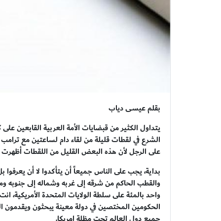
بقلم عيسى دياب
يتداول الكثير من قبضايات الأمة العربية القابعين عل
الشرع في لقطات قليلة من لقاء دام لساعتين مع ترامب
على الرجل لأن هذه البعض القليل من اللقطات أظهرت
بداية، يجب على الناس جميعاً أن يتأكدوا لا أن يعرفوا ب
والقطب الحاكم من شرقه إلى غربه وشماله إلى جنوبه وم
واحد بالمئة على سلطة الولايات المتحدة الأمريكية، ان
الحكومين المختصين في دولة معينة يبحثون ويقدمون ا
جميع دول العالم تحت مظلة امريكا.