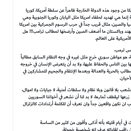
كا من وجود هذه الدولة الخارجة ظاهراً عن سلطة أمريكا، كوريا
إنما هي تهديد لحلفاء امريكا مثل اليابان وكوريا الجنوبية وهي
ا والصين، مثال قريب جداً في حرب الرسوم الجمركية بين امريكا
لهند وباكستان ما أضعف الصين وأرضخها لمطالب ترامب!!! هل
أمريكية على العالم.
يس ترمب.
، هو مواطن سوري خرج مثل غيره في وجه النظام السابق مطالباً
ها بين الناس والحفاظ عليها، ولا بد أن يتعرض الإنسان في خروجه
ب بالحرية والعدالة وبعدها الإنتقام والجحيم للمشاركين في
أحيان.
بلا قانون وبلا نظام ولا سلطات أمنية، لا جبايات ولا اموال،
زرعها ليقطف ثمارها، لا بد لنا أن نشعر في أخواننا السوريين
ان نكون واقعين جداً وان نعرف أن للكلمة أرتدادات كالزلزال
في أيام قليله بأنه أذكى وأقوى من كثير من الساسة
اقب لقاءاته عرف انه شخصية خجولة.