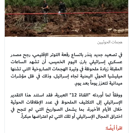
هجمات الحوثيين
في تصعيد جديد ينذر باتساع رقعة التوتر الإقليمي، رجح مصدر
عسكري إسرائيلي بارز، اليوم الخميس، أن تشهد الساعات
المقبلة زيادة ملحوظة في وتيرة الهجمات الصاروخية التي تشنها
ميليشيا الحوثي اليمنية تجاه إسرائيل، وذلك في ظل مؤشرات
ميدانية تتعزز يوماً بعد يوم.
ووفقاً لما أوردته "القناة 12" العبرية، فقد استند هذا التقدير
الإسرائيلي إلى التكثيف الملحوظ في عدد الإطلاقات الحوثية
خلال الأيام الأخيرة، بما يشمل الصواريخ التي لم تنجح في
اختراق المجال الإسرائيلي أو تلك التي تم اعتراضها مبكراً.
اقرأ أيضًا: