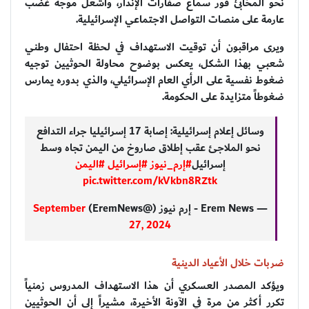
نحو المخابئ فور سماع صفارات الإنذار، وأشعل موجة غضب
عارمة على منصات التواصل الاجتماعي الإسرائيلية.
ويرى مراقبون أن توقيت الاستهداف في لحظة احتفال وطني
شعبي بهذا الشكل، يعكس بوضوح محاولة الحوثيين توجيه
ضغوط نفسية على الرأي العام الإسرائيلي، والذي بدوره يمارس
ضغوطاً متزايدة على الحكومة.
وسائل إعلام إسرائيلية: إصابة 17 إسرائيليا جراء التدافع
نحو الملاجئ عقب إطلاق صاروخ من اليمن تجاه وسط
إسرائيل
#إرم_نيوز
#إسرائيل
#اليمن
pic.twitter.com/kVkbn8RZtk
— Erem News - إرم نيوز (@EremNews)
September
27, 2024
ضربات خلال الأعياد الدينية
ويؤكد المصدر العسكري أن هذا الاستهداف المدروس زمنياً
تكرر أكثر من مرة في الآونة الأخيرة، مشيراً إلى أن الحوثيين