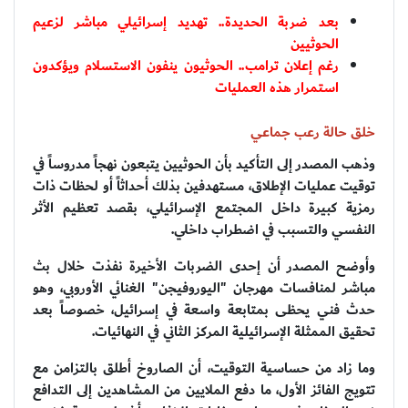
بعد ضربة الحديدة.. تهديد إسرائيلي مباشر لزعيم
الحوثيين
رغم إعلان ترامب.. الحوثيون ينفون الاستسلام ويؤكدون
استمرار هذه العمليات
خلق حالة رعب جماعي
وذهب المصدر إلى التأكيد بأن الحوثيين يتبعون نهجاً مدروساً في
توقيت عمليات الإطلاق، مستهدفين بذلك أحداثاً أو لحظات ذات
رمزية كبيرة داخل المجتمع الإسرائيلي، بقصد تعظيم الأثر
النفسي والتسبب في اضطراب داخلي.
وأوضح المصدر أن إحدى الضربات الأخيرة نفذت خلال بث
مباشر لمنافسات مهرجان "اليوروفيجن" الغنائي الأوروبي، وهو
حدث فني يحظى بمتابعة واسعة في إسرائيل، خصوصاً بعد
تحقيق الممثلة الإسرائيلية المركز الثاني في النهائيات.
وما زاد من حساسية التوقيت، أن الصاروخ أطلق بالتزامن مع
تتويج الفائز الأول، ما دفع الملايين من المشاهدين إلى التدافع