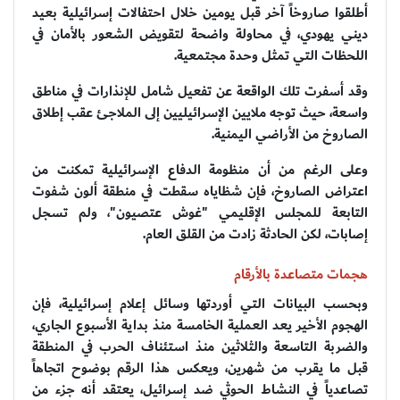
أطلقوا صاروخاً آخر قبل يومين خلال احتفالات إسرائيلية بعيد
ديني يهودي، في محاولة واضحة لتقويض الشعور بالأمان في
اللحظات التي تمثل وحدة مجتمعية.
وقد أسفرت تلك الواقعة عن تفعيل شامل للإنذارات في مناطق
واسعة، حيث توجه ملايين الإسرائيليين إلى الملاجئ عقب إطلاق
الصاروخ من الأراضي اليمنية.
وعلى الرغم من أن منظومة الدفاع الإسرائيلية تمكنت من
اعتراض الصاروخ، فإن شظاياه سقطت في منطقة ألون شفوت
التابعة للمجلس الإقليمي "غوش عتصيون"، ولم تسجل
إصابات، لكن الحادثة زادت من القلق العام.
هجمات متصاعدة بالأرقام
وبحسب البيانات التي أوردتها وسائل إعلام إسرائيلية، فإن
الهجوم الأخير يعد العملية الخامسة منذ بداية الأسبوع الجاري،
والضربة التاسعة والثلاثين منذ استئناف الحرب في المنطقة
قبل ما يقرب من شهرين، ويعكس هذا الرقم بوضوح اتجاهاً
تصاعدياً في النشاط الحوثي ضد إسرائيل، يعتقد أنه جزء من