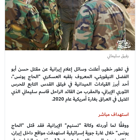
رفيق سليماني
في تطور خطير، أعلنت وسائل إعلام إيرانية عن مقتل حسن أبو
الفضل النيقويئي، المعروف بلقبه العسكري "الحاج يونس"،
أحد أبرز القيادات الميدانية في فيلق القدس التابع للحرس
الثوري الإيراني، والمقرب من القائد الراحل قاسم سليماني الذي
اغتيل في العراق بغارة أمريكية عام 2020.
استهداف مباشر
ووفقًا لما أوردته وكالة "تسنيم" الإيرانية، فقد قتل "الحاج
يونس" خلال غارة جوية إسرائيلية استهدفت مواقع داخل إيران،