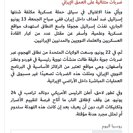
ضربات متتالية على العمق الإيراني
ويأتي هذا الاغتيال في سياق حملة عسكرية مكثفة شنتها
إسرائيل ضد أهداف داخل إيران، ففي صباح الجمعة، 13 يونيو
الجاري، نفذت إسرائيل هجومًا واسع النطاق استهدف مواقع
عسكرية وعلمية، وأسفر عن مقتل عدد من كبار القادة
العسكريين والعلماء النوويين والمدنيين الإيرانيين.
ثم، في 22 يونيو، وسعت الولايات المتحدة من نطاق الهجوم، عبر
ضربات جوية دقيقة طالت منشآت نووية رئيسية في فوردو ونطنز
وأصفهان، وهي مواقع تعتبر من الركائز الأساسية في البرنامج
النووي الإيراني، ومثلت هذه الضربات تصعيدًا غير مسبوق في
العمليات المباشرة داخل الأراضي الإيرانية.
وفي تطور لاحق، أعلن الرئيس الأمريكي دونالد ترامب، في 24
يونيو، عن وقف لإطلاق النار، ما أتاح فرصة لتقييم الأضرار
وتكتيكات الرد، دون أن يعرف بعد إن كانت هذه التهدئة ستدوم
أم تمثل مجرد هدنة مؤقتة.
روسيا اليوم