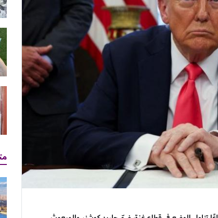
مت
ًا تناول الوضع في قطاع غزة، ضمّ جاريد كوشنر والمبعوث