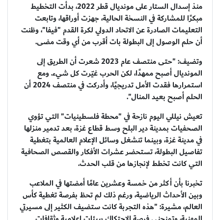
منذ إسدال الستار على مونديال قطر 2022، بدأت التخطيط
مبكرًا للمشاركة في النسخة الحالية، جهزت أوراقها، وتابعت
التعليمات الصادرة عن الاتحاد الدولي لكرة القدم "فيفا"، وظنت
أن حلم الوصول إلى البطولة بات أقرب من أي وقت مضى.
وتضيف: "حتى منتصف عام 2023 شعرت أن الطريق إلى
المونديال أصبح ممهدًا، لكن الحرب غيّرت كل شيء. ومع
استمرارها فقدت الأمل تدريجيًا، وأدركت في منتصف 2024 أن
الحلم أصبح بعيد المنال".
تعيش نيللي اليوم نازحة في "محطة فلسطينيات" التي تؤوي
الصحفيات بمدينة دير البلح وسط قطاع غزة، بعد تدمير منزلها
في مدينة غزة، وبينما تنشغل وسائل الإعلام العالمية بتغطية
تفاصيل البطولة، تستحضر عشرات الأفكار والقصص الصحافية
التي كانت تخطط لإنجازها من قلب الحدث.
تخبرنا بأن أكثر من خمسة وعشرين عامًا أمضتها في الملاعب
وبين الأحداث الرياضية، ورغم ذلك لم تحظ بفرصة تغطية كأس
العالم، مشيرة: "هذه التجربة كانت ستضيف الكثير إلى مسيرتي
المهنية، وتمنحني فرصة الاحتكاك ببيئات إعلامية وثقافات