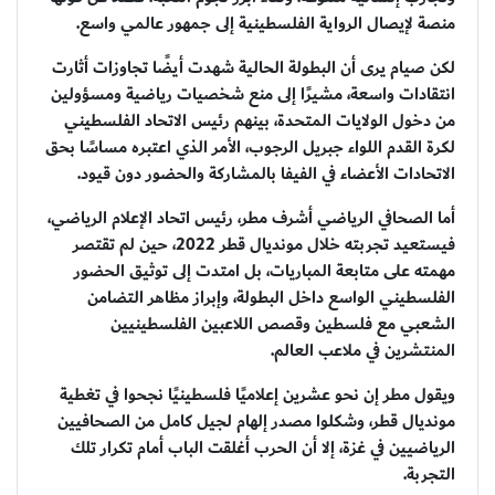
منصة لإيصال الرواية الفلسطينية إلى جمهور عالمي واسع.
لكن صيام يرى أن البطولة الحالية شهدت أيضًا تجاوزات أثارت
انتقادات واسعة، مشيرًا إلى منع شخصيات رياضية ومسؤولين
من دخول الولايات المتحدة، بينهم رئيس الاتحاد الفلسطيني
لكرة القدم اللواء جبريل الرجوب، الأمر الذي اعتبره مساسًا بحق
الاتحادات الأعضاء في الفيفا بالمشاركة والحضور دون قيود.
أما الصحافي الرياضي أشرف مطر، رئيس اتحاد الإعلام الرياضي،
فيستعيد تجربته خلال مونديال قطر 2022، حين لم تقتصر
مهمته على متابعة المباريات، بل امتدت إلى توثيق الحضور
الفلسطيني الواسع داخل البطولة، وإبراز مظاهر التضامن
الشعبي مع فلسطين وقصص اللاعبين الفلسطينيين
المنتشرين في ملاعب العالم.
ويقول مطر إن نحو عشرين إعلاميًا فلسطينيًا نجحوا في تغطية
مونديال قطر، وشكلوا مصدر إلهام لجيل كامل من الصحافيين
الرياضيين في غزة، إلا أن الحرب أغلقت الباب أمام تكرار تلك
التجربة.