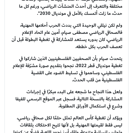
مختلفة والتعرف إلى أحدث المنشآت الرياضي، ورغم كل ما
حدث، ما زلت أتمسك بالأمل في مونديال 2030".
ولم تكن نيللي الوحيدة التي بددت الحرب أحلامها المهنية،
فالصحافي الرياضي مصطفى صيام، أمين عام اتحاد الإعلام
الرياضي، كان بدوره يستعد للمشاركة في تغطية البطولة قبل أن
تعصف الحرب بكل خططه.
يتحدث صيام بأن الصحفيين الفلسطينيين الذين شاركوا في
تغطية مونديال قطر 2022، نجحوا بتقديم صورة مشرّفة للإعلام
الفلسطيني، وساهموا في تسليط الضوء على القضية
الفلسطينية من قلب الحدث.
ولعل هذا النجاح ما شجعه على البدء مبكرًا في إجراءات
المشاركة بالنسخة التالية، فسجل عبر الموقع الرسمي للفيفا
وشرع في استكمال الأوراق المطلوبة.
ويؤكد أن تغطية كأس العالم تمثل حلمًا لكل صحافي رياضي،
ليس فقط لقيمتها المهنية، بل لأنها تتيح الاحتكاك بثقافات
وتجارب إنسانية متنوعة، ولقاء أبرز نجوم اللعبة، فضلًا عن كونها