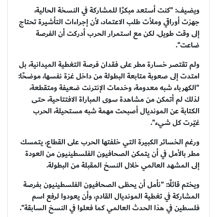
ويضيف: "كنت أستعد مبكرًا للمشاركة في النسخة الحالية،
جهزت أوراقي وملأت طلب الاعتماد، لأن إجراءات التأشيرة تحتاج
إلى وقت طويل. لكن مع استمرار الحرب أدركت أن الفرصة
ضاعت".
ولم تقتصر خسارة مطر على فقدان فرصة التغطية الميدانية، بل
امتدت إلى صعوبة متابعة البطولة من داخل غزة نفسها، موضحًا:
"الكهرباء شبه معدومة، وخدمات الإنترنت ضعيفة ومتقطعة،
لذلك لم أتمكن من مشاهدة سوى المباراة الافتتاحية، حتى
الكتابة عن المونديال أصبحت مهمة شبه مستحيلة، الحرب
غيّرت كل شيء".
ورغم الخسائر الكبيرة التي خلفتها الحرب على القطاع، يتمسك
مطر بالأمل في أن يتمكن الصحافيون الفلسطينيون من العودة
إلى المشهد العالمي خلال النسخ المقبلة من البطولة.
ويختم قائلًا: "نأمل أن يحظى الصحافيون الفلسطينيون بفرصة
المشاركة في تغطية المونديال القادم، وأن يعودوا لرفع اسم
فلسطين في هذا الحدث العالمي كما فعلوا في النسخ السابقة".