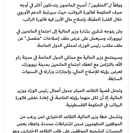
ووفقاً ل"المنقبون"، أصبح المانحون يتدخلون أكثر في أوجه
صرف الحكومة لفاتورة الرواتب، حيث سيرتبط الدعم الأوروبي
خلال الفترة المقبلة، بإصلاح مالي الأبرز فيه فاتورة الراتب.
ولن يتوجه شكري بشارة وزير المالية إلى اجتماع المانحين في
نيويورك، وسيعمل على عرض ملف إصلاحات "منفصل" عن
ملف مكتب رئيس الوزراء لممثلي الدول المانحة.
وسيجتمع وزير المالية مع ممثلي الدول المانحة في مدينة رام
الله، بالتزامن مع انعقاد اجتماع المانحين بمدينة نيويورك،
لعرض رؤيته للإصلاح المالي، وإنجازات وزارته في السنوات
السابقة.
وتحتل قضية التقاعد المبكر جدول أعمال رئيس الوزاء ووزير
المالية، إلا أن لكل منهما رؤيته الخاصة، في إعادة خفض فاتورة
الرواتب في الحكومة الفلسطينية.
وتشمل خطة وزير المالية، التقاعد الاختياري لمن يرغب من
الموظفين الحكوميين ضمن اشتراطات محددة، واعطاء بعض
المميزات لتشجيع الموظفين على طلب التقاعد الاختياري، وهو