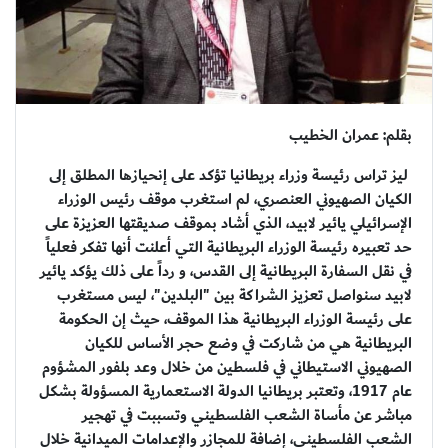
بقلم: عمران الخطيب
ليز تراس رئيسة وزراء بريطانيا تؤكد على إنحيازها المطلق إلى
الكيان الصهيوني العنصري، لم استغرب موقف رئيس الوزراء
الإسرائيلي يائير لابيد، الذي أشاد بموقف صديقتها العزيزة على
حد تعبيره رئيسة الوزراء البريطانية التي أعلنت أنها تفكر فعلياً
في نقل السفارة البريطانية إلى القدس، و رداً على ذلك يؤكد يائير
لابيد سنواصل تعزيز الشراكة بين "البلدين"، ليس مستغرب
على رئيسة الوزراء البريطانية هذا الموقف، حيث إن الحكومة
البريطانية هي من شاركت في وضع حجر الأساس للكيان
الصهيوني الاستيطاني في فلسطين من خلال وعد بلفور المشؤوم
عام 1917، وتعتبر بريطانيا الدولة الاستعمارية المسؤولة بشكل
مباشر عن مأساة الشعب الفلسطيني وتسببت في تهجير
الشعب الفلسطيني، إضافة للمجازر والإعدامات الميدانية خلال