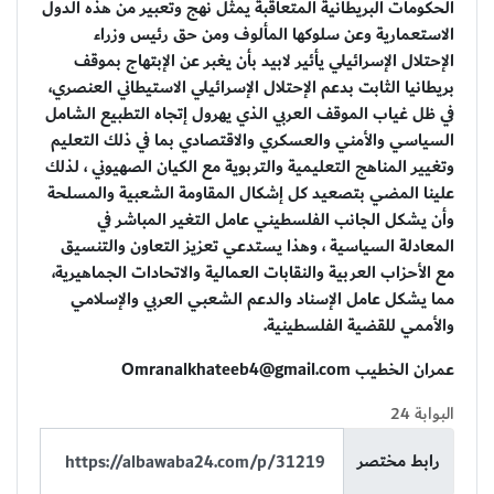
الحكومات البريطانية المتعاقبة يمثل نهج وتعبير من هذه الدول
الاستعمارية وعن سلوكها المألوف ومن حق رئيس وزراء
الإحتلال الإسرائيلي يأئير لابيد بأن يغبر عن الإبتهاج بموقف
بريطانيا الثابت بدعم الإحتلال الإسرائيلي الاستيطاني العنصري،
في ظل غياب الموقف العربي الذي يهرول إتجاه التطبيع الشامل
السياسي والأمني والعسكري والاقتصادي بما في ذلك التعليم
وتغيير المناهج التعليمية والتربوية مع الكيان الصهيوني ، لذلك
علينا المضي بتصعيد كل إشكال المقاومة الشعبية والمسلحة
وأن يشكل الجانب الفلسطيني عامل التغير المباشر في
المعادلة السياسية ، وهذا يستدعي تعزيز التعاون والتنسيق
مع الأحزاب العربية والنقابات العمالية والاتحادات الجماهيرية،
مما يشكل عامل الإسناد والدعم الشعبي العربي والإسلامي
والأممي للقضية الفلسطينية.
عمران الخطيب
Omranalkhateeb4@gmail.com
البوابة 24
رابط مختصر