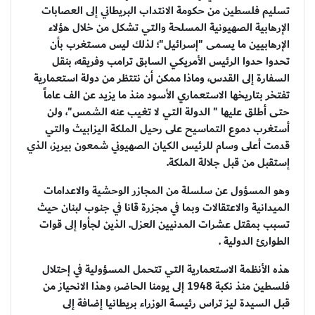
تسليم فلسطين من حكومة الانتداب البريطاني إلى العصابات
الإرهابية الصهيونية المسلحة والتي تشكل من خلال هؤلاء
الإرهابيين ما يسمى "إسرائيل"؛ لذلك ليس مستغرب بأن
تحدوا حدوا الرئيس الأمريكي السابق ترامب وفريقه، بنقل
السفارة إلى القدس، وماذا ممكن أن نتتظر من دولة استعمارية
تفتخر بتاريخها الاستعماري الأسود منذ ما يزيد عن الف عاماً
حتى أطلق عليها " الدولة التي لا تغيب عنه الشمس"، ولن
أستغرب دموع التماسيح على رحيل الملكة اليزابيث والتي
قدمت أعلى وسام للرئيس الكيان الصهيوني شمعون بيريز، الذي
إستقبل من قبل جلالة الملكة.
وهو المسؤول عن سلسلة من المجازر الوحشية والاعدامات
الميدانية والاعتقالات وبما في مجزرة قانا في جنوب لبنان حيث
تسبب بمقتل عشرات المدنيين العزل. الذين لجأوا إلى قوات
الطوارئ الدولية .
هذه الأنظمة الاستعمارية التي تتحمل المسؤولية في إحتلال
فلسطين منذ نكبة 1948 إلى يومنا الحاضر، وهذا الانحياز من
قبل السيدة ليز تراس رئيسة الوزراء بريطانيا إضافة إلى