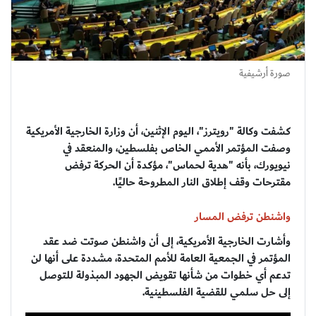
صورة أرشيفية
كشفت وكالة "رويترز"، اليوم الإثنين، أن وزارة الخارجية الأمريكية
وصفت المؤتمر الأممي الخاص بفلسطين، والمنعقد في
نيويورك، بأنه "هدية لحماس"، مؤكدة أن الحركة ترفض
مقترحات وقف إطلاق النار المطروحة حاليًا.
واشنطن ترفض المسار
وأشارت الخارجية الأمريكية، إلى أن واشنطن صوتت ضد عقد
المؤتمر في الجمعية العامة للأمم المتحدة، مشددة على أنها لن
تدعم أي خطوات من شأنها تقويض الجهود المبذولة للتوصل
إلى حل سلمي للقضية الفلسطينية.