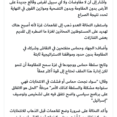
وأشار إلى أن لا مفاوضات ولا أي سبيل لفرض وقائع جديدة على
الأرض بدون المقاومة وبدون التضحية وموازين القوى في النهاية
تحدد نتيجة الصراع
واستطرد النخالة العدو ذهب إلى تفاهمات غزة لأنه أصبح هناك
تهديد على المستوطنين المحاذين لغزة ما اضطره إلى تقديم
بعض التنازلات
وأضاف: الجهاد وحماس منفتحين في النقاش وشركاء في
المقاومة بدون حدود ومواقفنا الاستراتيجية ثابتة
وتابع: سلطة حماس ووجودها في غزة سمح للمقاومة أن تنمو
لكن إدارة هذا الملف تحتاج إلى قوة أكثر عمقاً
وقال: "سواء نجحت حماس أو فشلت في الانتخابات فهي
ستواجه مشكلة والسلطة كذلك الأمر" مردفاً: "الحل هو الاتفاق
على برنامج سياسي واضح نتفق فيه على تشخيص وتوصيف
"إسرائيل"
وأكد النخالة على ضرورة وضع تفاهمات قبل الذهاب للانتخابات