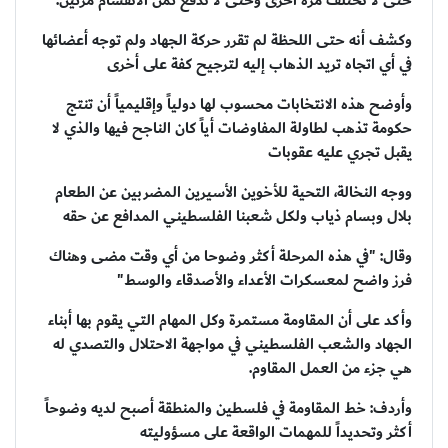
حتى لا نختلف مرة أخرى وحتى لا ندفع ثمن الانقسام مرتين.
وكشف أنه حتى اللحظة لم تقرر حركة الجهاد ولم توجه أعضائها
في أي اتجاه تريد الذهاب إليه لترجيح كفة على أخرى
وأوضح هذه الانتخابات محسوب لها دولياً وإقليمياً أن تنتج
حكومة تذهب لطاولة المفاوضات أياً كان الناجح فيها والذي لا
يقبل تجري عليه عقوبات
ووجه النخالة، التحية للأخوين الأسيرين المضربين عن الطعام
بلال وبسام ذياب ولكل شعبنا الفلسطيني المدافع عن حقه
وقال: "في هذه المرحلة أكثر وضوحا من أي وقت مضى وهناك
فرز واضح لمعسكرات الأعداء والأصدقاء والوسط"
وأكد على أن المقاومة مستمرة وكل المهام التي يقوم بها أبناء
الجهاد والشعب الفلسطيني في مواجهة الاحتلال والتصدي له
هي جزء من العمل المقاوم.
وأردف: خط المقاومة في فلسطين والمنطقة أصبح لديه وضوحاً
أكثر وتحديداً للمهمات الواقعة على مسؤوليته