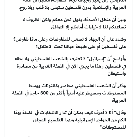
التاريخي ولن يغير واجباتنا تجاه المقاومة، معتبراً أن الأمة
العربية والإسلامية بدون فلسطين ستبقى بلا قلب وبلا روح.
وبين أن منطق الأصدقاء يقول نحن معكم ولكن الظروف لا
تساعدكم لذا لا خيارات أمامكم إلا التوافق
وشدد على أن الجهاد لا تسعى للمفاوضات وعلى ماذا نفاوض؟
على فلسطين أم على طبيعة حياتنا تحت الاحتلال؟
وأوضح أن "إسرائيل" لا تعترف بالشعب الفلسطيني ولا بحقه
في فلسطين وهذا ما يجري الآن في الضفة الغربية من مصادرة
واستيطان
وذكر أن الشعب الفلسطيني محاصر بكانتونات ووسط
المستوطنات ومسيطر عليه أمنياً بأكثر من 600 حاجز في الضفة
الغربية،
وقال:" أنا لا أعرف كيف يمكن أن تدار الانتخابات في الضفة بهذا
الكم من الحواجز الإسرائيلية وبهذا التقسيم المجاور
للمستوطنات"