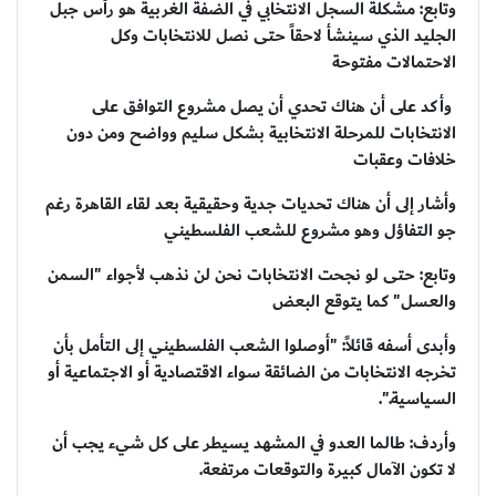
وتابع: مشكلة السجل الانتخابي في الضفة الغربية هو رأس جبل
الجليد الذي سينشأ لاحقاً حتى نصل للانتخابات وكل
الاحتمالات مفتوحة
وأكد على أن هناك تحدي أن يصل مشروع التوافق على
الانتخابات للمرحلة الانتخابية بشكل سليم وواضح ومن دون
خلافات وعقبات
وأشار إلى أن هناك تحديات جدية وحقيقية بعد لقاء القاهرة رغم
جو التفاؤل وهو مشروع للشعب الفلسطيني
وتابع: حتى لو نجحت الانتخابات نحن لن نذهب لأجواء "السمن
والعسل" كما يتوقع البعض
وأبدى أسفه قائلاً: "أوصلوا الشعب الفلسطيني إلى التأمل بأن
تخرجه الانتخابات من الضائقة سواء الاقتصادية أو الاجتماعية أو
السياسية.".
وأردف: طالما العدو في المشهد يسيطر على كل شيء يجب أن
لا تكون الآمال كبيرة والتوقعات مرتفعة.