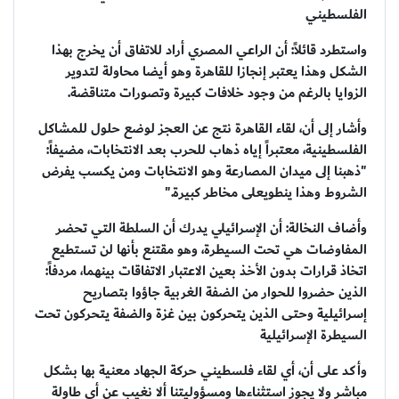
الفلسطيني
واستطرد قائلاً: أن الراعي المصري أراد للاتفاق أن يخرج بهذا
الشكل وهذا يعتبر إنجازا للقاهرة وهو أيضا محاولة لتدوير
الزوايا بالرغم من وجود خلافات كبيرة وتصورات متناقضة.
وأشار إلى أن، لقاء القاهرة نتج عن العجز لوضع حلول للمشاكل
الفلسطينية، معتبراً إياه ذهاب للحرب بعد الانتخابات، مضيفاً:
"ذهبنا إلى ميدان المصارعة وهو الانتخابات ومن يكسب يفرض
الشروط وهذا ينطويعلى مخاطر كبيرة."
وأضاف النخالة: أن الإسرائيلي يدرك أن السلطة التي تحضر
المفاوضات هي تحت السيطرة، وهو مقتنع بأنها لن تستطيع
اتخاذ قرارات بدون الأخذ بعين الاعتبار الاتفاقات بينهما، مردفاً:
الذين حضروا للحوار من الضفة الغربية جاؤوا بتصاريح
إسرائيلية وحتى الذين يتحركون بين غزة والضفة يتحركون تحت
السيطرة الإسرائيلية
وأكد على أن، أي لقاء فلسطيني حركة الجهاد معنية بها بشكل
مباشر ولا يجوز استثناءها ومسؤوليتنا ألا نغيب عن أي طاولة