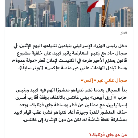
قطر
دخل رئيس الوزراء الإسرائيلي بنيامين نتنياهو، اليوم الإثنين، في
سجال حاد مع زعيم المعارضة يائير لابيد، على خلفية مشروع
قانون يعتزم الأخير طرحه في الكنيست لإعلان قطر «دولة عدوة»،
وسط تبادل اتهامات علني عبر منصة «إكس» (تويتر سابقًا).
سجال علني عبر «إكس»
بدأ السجال بعدما نشر نتنياهو منشورًا اتهم فيه لابيد ورئيس
حزب «أزرق أبيض» بيني غانتس بالالتقاء، برفقة أقارب أسرى
إسرائيليين، مع ممثلين عن قطر بوساطة جاي فوتليك. وبعد
حذف المنشور لفترة وجيزة، أعاد نتنياهو نشره عقب قيام لابيد
بمشاركة لقطة شاشة له، لكن من دون الإشارة إلى غانتس.
من هو جاي فوتليك؟