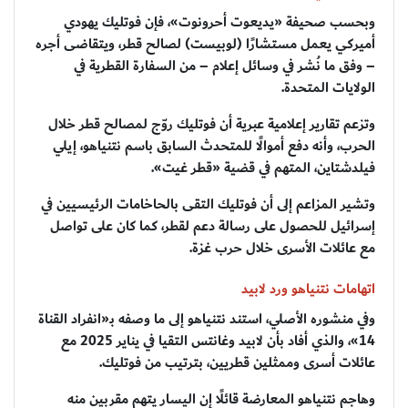
وبحسب صحيفة «يديعوت أحرونوت»، فإن فوتليك يهودي
أميركي يعمل مستشارًا (لوبيست) لصالح قطر، ويتقاضى أجره
– وفق ما نُشر في وسائل إعلام – من السفارة القطرية في
الولايات المتحدة.
وتزعم تقارير إعلامية عبرية أن فوتليك روّج لمصالح قطر خلال
الحرب، وأنه دفع أموالًا للمتحدث السابق باسم نتنياهو، إيلي
فيلدشتاين، المتهم في قضية «قطر غيت».
وتشير المزاعم إلى أن فوتليك التقى بالحاخامات الرئيسيين في
إسرائيل للحصول على رسالة دعم لقطر، كما كان على تواصل
مع عائلات الأسرى خلال حرب غزة.
اتهامات نتنياهو ورد لابيد
وفي منشوره الأصلي، استند نتنياهو إلى ما وصفه بـ«انفراد القناة
14»، والذي أفاد بأن لابيد وغانتس التقيا في يناير 2025 مع
عائلات أسرى وممثلين قطريين، بترتيب من فوتليك.
وهاجم نتنياهو المعارضة قائلًا إن اليسار يتهم مقربين منه