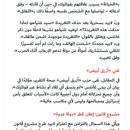
بـ«الخيانة» بسبب علاقتهم بفوتليك، في حين أن قادته – وفق
ادعائه – تواصلوا مع الشخص نفسه، واصفًا ذلك بـ«النفاق».
وردّ لابيد بسخرية بعد حذف التغريدة: «سيد نتنياهو، لماذا
حذفت هذه التغريدة؟». ليعيد نتنياهو نشرها لاحقًا دون ذكر
غانتس، ويعلق بالقول: «التغريدة موجودة. اشحن هاتفك».
ورد لابيد مجددًا: «شحنت الهاتف، وما زلت لم أجد تفسيرًا
لتلقي مستشاريك أموالًا من دولة تدعم الإرهاب أثناء الحرب»،
وفق تعبيره.
نفي «أزرق أبيض»
في المقابل، نفى حزب «أزرق أبيض» صحة التقرير، مؤكدًا في
بيان أن بيني غانتس «لم ينسق أي لقاء أو نشاط عبر فوتليك»،
وأن جميع تحركاته أمام دول أجنبية كانت «لأسباب تتعلق بأمن
إسرائيل ومصالحها، وليس لأي مكاسب مالية».
مشروع قانون: إعلان قطر «دولة عدوة»
ويأتي هذا السجال بالتزامن مع اعتزام لابيد طرح مشروع قانون