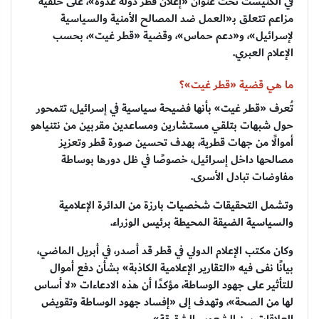
في الكنيست تحت عنوان «إعلان قطر دولة عدوة»، على خلفية
مزاعم تتعلق بـ«العمل ضد المصالح الأمنية والسياسية
لإسرائيل»، و«دعم حماس»، وقضية «قطر غيت»، بحسب
الإعلام العبري.
ما هي قضية «قطر غيت»؟
تُعرف «قطر غيت» بأنها فضيحة سياسية في إسرائيل، تتمحور
حول شبهات بتلقي مستشارين ومساعدين مقربين من نتنياهو
أموالًا من جهات قطرية، بهدف تحسين صورة قطر وتعزيز
مصالحها داخل إسرائيل، خصوصًا في ظل دورها بوساطة
مفاوضات تبادل الأسرى.
وتشمل التحقيقات شخصيات بارزة من الدائرة الإعلامية
والسياسية الضيقة المحيطة برئيس الوزراء.
وكان مكتب الإعلام الدولي في قطر قد أصدر، في أبريل الماضي،
بيانًا نفى فيه «التقارير الإعلامية الكاذبة» بشأن دفع أموال
للتأثير على جهود الوساطة، مؤكدًا أن هذه الادعاءات «لا أساس
لها من الصحة»، وتهدف إلى «إفساد جهود الوساطة وتقويض