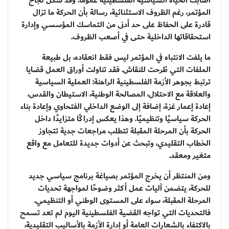
أصابت الحياة السياسية الفلسطينية عمومًا. وقد شكّل نجاح
المؤتمر، رغم الظروف الاستثنائية، رسالة بأن الحركة ما تزال
قادرة على الحفاظ على حد أدنى من التماسك المؤسسي وإدارة
استحقاقاتها الداخلية حتى في أصعب الظروف.
ما يلفت الانتباه في المؤتمر ليس فقط انعقاده، بل طبيعة
الملفات التي طُرحت للنقاش. فقد تناولت أوراق العمل قضايا
ترتبط بجوهر الأزمة الفلسطينية الراهنة: العملية السياسية
والعلاقة مع الاحتلال، المصالحة الوطنية، الاستيطان والقدس،
إعادة إعمار غزة، إضافة إلى الوضع الداخلي الفتحاوي وإعادة بناء
الحركة سياسيًا وتنظيميًا. وهذا يعكس إدراكًا متزايدًا داخل
الحركة بأن المرحلة المقبلة تتطلب مراجعات جدية تتجاوز
الخطاب التقليدي، وتبحث عن أدوات جديدة للتعامل مع واقع
متغير ومعقد.
ومن المنتظر أن يخرج المؤتمر بصياغة برنامج سياسي جديد
للحركة، يتضمن آليات عمل أكثر وضوحًا لمواجهة تحديات
المرحلة المقبلة، سواء على المستوى الوطني أو التنظيمي.
فالتحديات التي تواجه القضية الفلسطينية اليوم لم تعد تسمح
بالاكتفاء بالشعارات العامة أو إدارة الأزمة بالأساليب التقليدية،