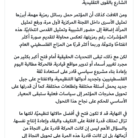
الشارع بالقوى التقليدية.
ومن اللافت كذلك أن المؤتمر حمل رسائل رمزية مهمة، أبرزها
تمثيل الأسرى داخل اللجنة المركزية لأول مرة، ورفع تمثيل
المرأة، إضافة إلى حضور الشبيبة وتمثيل القدس انتخابيًا. هذه
المؤشرات، رغم رمزيتها، تعكس محاولة لتقديم صورة أكثر
انفتاحًا وتنوعًا، وربما أكثر قربًا من المزاج الفلسطيني العام.
لكن مع ذلك، تبقى التحديات الحقيقية أمام فتح أكبر بكثير من
مجرد تغيير أسماء أو تدوير مواقع قيادية. فالحركة مطالبة اليوم
بإعادة بناء مشروع سياسي قادر على استعادة ثقة
الفلسطينيين، وتجديد أدواتها التنظيمية، والانفتاح على جيل
جديد يحمل أسئلة مختلفة وتطلعات مختلفة. كما أن قدرتها على
تحويل مخرجات المؤتمر إلى سياسات فعلية ستبقى المعيار
الأساسي للحكم على نجاح هذا التحول.
في النهاية، قد لا تكون فتح في أفضل حالاتها تنظيميًا، لكنها ما
تزال تمتلك قدرة لافتة على التكيف والبقاء وإعادة إنتاج نفسها.
والسؤال الأهم ليس إن كانت الحركة قادرة على النجاة من
أزماتها، بل إن كانت قادرة هذه المرة على تحويل النجاة إلى