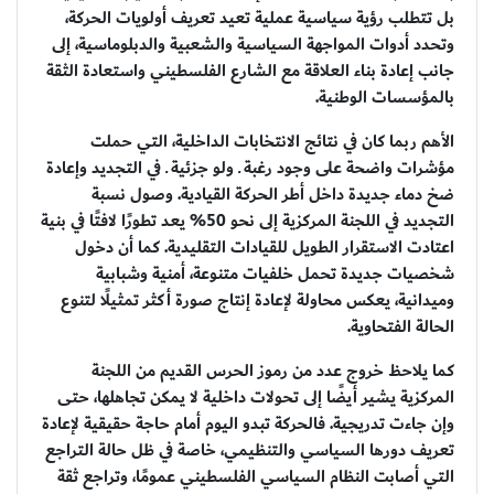
بل تتطلب رؤية سياسية عملية تعيد تعريف أولويات الحركة،
وتحدد أدوات المواجهة السياسية والشعبية والدبلوماسية، إلى
جانب إعادة بناء العلاقة مع الشارع الفلسطيني واستعادة الثقة
بالمؤسسات الوطنية.
الأهم ربما كان في نتائج الانتخابات الداخلية، التي حملت
مؤشرات واضحة على وجود رغبة ـ ولو جزئية ـ في التجديد وإعادة
ضخ دماء جديدة داخل أطر الحركة القيادية. وصول نسبة
التجديد في اللجنة المركزية إلى نحو 50% يعد تطورًا لافتًا في بنية
اعتادت الاستقرار الطويل للقيادات التقليدية. كما أن دخول
شخصيات جديدة تحمل خلفيات متنوعة، أمنية وشبابية
وميدانية، يعكس محاولة لإعادة إنتاج صورة أكثر تمثيلًا لتنوع
الحالة الفتحاوية.
كما يلاحظ خروج عدد من رموز الحرس القديم من اللجنة
المركزية يشير أيضًا إلى تحولات داخلية لا يمكن تجاهلها، حتى
وإن جاءت تدريجية. فالحركة تبدو اليوم أمام حاجة حقيقية لإعادة
تعريف دورها السياسي والتنظيمي، خاصة في ظل حالة التراجع
التي أصابت النظام السياسي الفلسطيني عمومًا، وتراجع ثقة