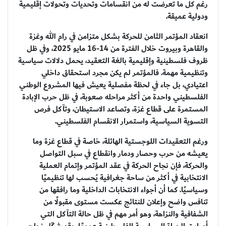
رغم كل ما تعرضت له من انقسامات وتحديات وتحولات إقليمية
ودولية عميقة.
انعقاد المؤتمر الثامن للحركة بشكل متزامن في رام الله وغزة
والقاهرة وبيروت خلال الفترة من 14-16 مايو 2025، وفي ظل
ظروف فلسطينية وإقليمية بالغة التعقيد، يحمل دلالات سياسية
وتنظيمية مهمة. فالمؤتمر لم يكن مجرد استحقاق داخلي
اعتيادي، بل جاء في لحظة مفصلية يعيش فيها المشروع الوطني
الفلسطيني واحدة من أكثر مراحله صعوبة، في ظل حرب الإبادة
المستمرة على قطاع غزة، وتصاعد الاستيطان، وتآكل فرص
التسوية السياسية، واستمرار الانقسام الفلسطيني.
ورغم التعقيدات اللوجستية الهائلة، خاصة في قطاع غزة وما
يعيشه من حرب وحصار ودمار وانقطاع في سبل التواصل
والحركة، فإن نجاح الحركة في عقد المؤتمر وإتمام العملية
الانتخابية في أكثر من ساحة جغرافية يُحسب لها تنظيميًا
وسياسيًا. كما أن أجواء الانتخابات الداخلية وما رافقها من
تنافس واضح وإعلان للنتائج عكست مستوى مقبولًا من
الشفافية والنزاهة، وهو أمر مهم في ظل حالة التآكل التي