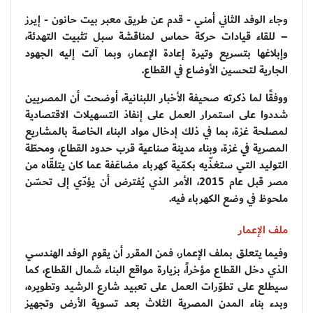
وجاء الوفد الثاني أمني - قدم عن طريق معبر بيت حانون - إيرز
– للقاء قيادات حركة حماس لمناقشة سبل تثبيت التهدئة،
وإبلاغها بتسريع وتيرة إعادة الإعمار، وبما آلت إليه الجهود
الجارية لتحسين الأوضاع في القطاع.
ووفقًا لما ذكرته صحيفة الأخبار اللبنانية، أوضحت أن المصريين
شددوا على استمرار العمل على إنفاذ التسهيلات الاقتصادية
لمصلحة غزة، بما في ذلك إدخال مواد البناء الخاصة بالمشاريع
المصرية في غزة، وبناء مدينة صناعية قرب حدود القطاع، ومحطّة
التوليد التي ستغذّيه بكمّية كهرباء مضاعَفة عما كان يتلقّاه من
مصر قبل عام 2015، الأمر الذي يُفترض أن يؤدّي إلى تحسّن
ملحوظ في وضع الكهرباء فيه.
ملف الإعمار
وفيما يتعلق بملف الإعمار، فمن المقرر أن يقوم الوفد الهندسي
الذي دخل القطاع مؤخراً، بزيارة مواقع البناء شمال القطاع، كما
سيطلع على تطوّرات العمل على تعبيد شارع الرشيد وتطويره،
وبدء بناء المدن المصرية الثلاث بعد تسوية الأرض وتجهيز