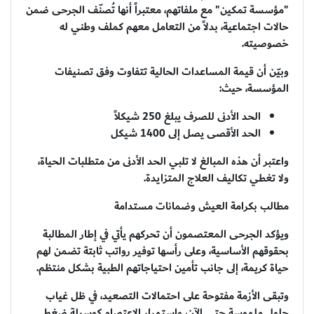
"مؤسسة تمكين" مع ملفاتهم، معتبراً أنها تُصنّف الجرحى ضمن
حالات اجتماعية، بدلاً من التعامل معهم كملف وطني له
خصوصيته.
وبيّن أن قيمة المساعدات الحالية تتفاوت وفق تصنيفات
المؤسسة، حيث:
الحد الأدنى للصرف يبلغ 250 شيكلاً
الحد الأقصى يصل إلى 1400 شيكل
واعتبر أن هذه المبالغ لا تلبي الحد الأدنى من متطلبات الحياة،
ولا تغطي تكاليف العلاج المتزايدة.
مطالب بكرامة العيش وضمانات مستدامة
ويؤكد الجرحى المعتصمون أن تحركهم يأتي في إطار المطالبة
بحقوقهم الأساسية، وعلى رأسها توفير رواتب ثابتة تضمن لهم
حياة كريمة، إلى جانب تأمين احتياجاتهم الطبية بشكل منتظم.
وتبقى الأزمة مفتوحة على احتمالات التصعيد، في ظل غياب
حلول ملموسة حتى الآن، واستمرار الاعتصام كوسيلة ضغط