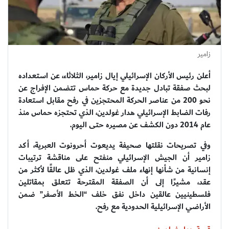
زامير
أعلن رئيس الأركان الإسرائيلي إيال زامير، الثلاثاء، عن استعداده
لبحث صفقة تبادل جديدة مع حركة حماس تتضمن الإفراج عن
نحو 200 من عناصر الحركة المحتجزين في رفح مقابل استعادة
رفات الضابط الإسرائيلي هدار غولدين، الذي تحتجزه حماس منذ
عام 2014 دون الكشف عن مصيره حتى اليوم.
وفي تصريحات نقلتها صحيفة يديعوت أحرونوت العبرية، أكد
زامير أن الجيش الإسرائيلي منفتح على مناقشة ترتيبات
إنسانية من شأنها إنهاء ملف غولدين، الذي ظل عالقًا لأكثر من
عقد، مشيرًا إلى أن الصفقة المقترحة تتعلق بمقاتلين
فلسطينيين عالقين داخل نفق خلف “الخط الأصفر” ضمن
الأراضي الإسرائيلية الحدودية مع رفح.