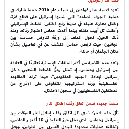
قصة هدار غولدين
تعود قضية هدار غولدين إلى صيف عام 2014 حينما شارك في
عملية “الجرف الصامد” التي شنتها إسرائيل على قطاع غزة،
وخلال معارك عنيفة في مدينة رفح، اختفى الضابط الإسرائيلي
وأعلنت تل أبيب مقتله بينما أكدت حماس احتجاز رفاته، ومنذ
ذلك الحين، تحول الملف إلى ورقة تفاوض حساسة بين
الجانبين، حيث ترفض حماس الكشف عن أي تفاصيل بشأن
مكان الجثمان أو حالته.
وتعد هذه القضية من أكثر الملفات الإنسانية تعقيدًا في العلاقة
بين إسرائيل وحماس، إذ تمثل رمزًا للضغط الشعبي داخل
إسرائيل لإعادة “الجنود المفقودين”، فيما تراها المقاومة
الفلسطينية ورقة استراتيجية للتفاوض على الإفراج عن
المعتقلين الفلسطينيين في سجون الاحتلال.
صفقة جديدة ضمن اتفاق وقف إطلاق النار
تأتي هذه التحركات في ظل اتفاق وقف إطلاق النار المؤقت بين
إسرائيل وحماس، الذي دخل حيز التنفيذ في 10 أكتوبر الماضي،
وتخللته عمليات محدودة لتبادل الأسرى بين الطرفين، ووفق