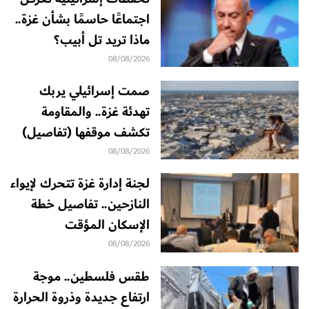
اجتماعًا حاسمًا بشأن غزة..
ماذا تريد تل أبيب؟
08/08/2026
صمت إسرائيلي يربك
تهدئة غزة.. والمقاومة
تكشف موقفها (تفاصيل)
08/08/2026
لجنة إدارة غزة تتحرك لإيواء
النازحين.. تفاصيل خطة
الإسكان المؤقت
08/08/2026
طقس فلسطين.. موجة
ارتفاع جديدة وذروة الحرارة