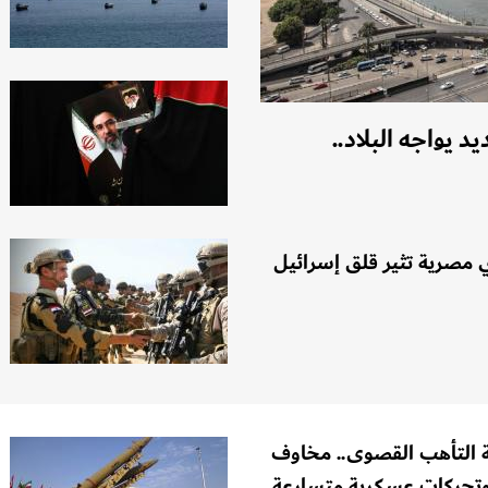
يواجه البلاد..
مصرية تثير قلق إسرائيل
ة التأهب القصوى.. مخاوف
تحركات عسكرية متسارعة